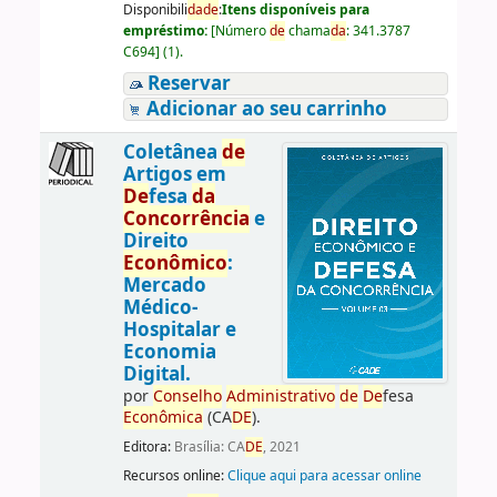
Disponibili
da
de
:
Itens disponíveis para
empréstimo:
[
Número
de
chama
da
:
341.3787
C694
]
(1).
Reservar
Adicionar ao seu carrinho
Coletânea
de
Artigos em
De
fesa
da
Concorrência
e
Direito
Econômico
:
Mercado
Médico-
Hospitalar e
Economia
Digital.
por
Conselho
Administrativo
de
De
fesa
Econômica
(CA
DE
).
Editora:
Brasília: CA
DE
, 2021
Recursos online:
Clique aqui para acessar online