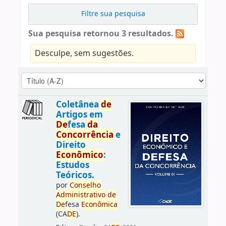
Filtre sua pesquisa
Sua pesquisa retornou 3 resultados.
Desculpe, sem sugestões.
Coletânea
de
Artigos em
De
fesa
da
Concorrência
e
Direito
Econômico
:
Estudos
Teóricos.
por
Conselho
Administrativo
de
De
fesa
Econômica
(CA
DE
).