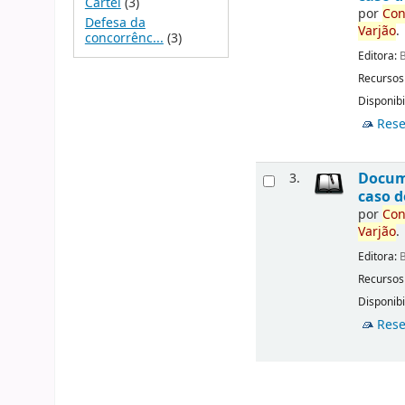
Cartel
(3)
por
Con
Defesa da
Varjão
.
concorrênc...
(3)
Editora:
B
Recursos
Disponibi
Rese
Docu
3.
caso d
por
Con
Varjão
.
Editora:
B
Recursos
Disponibi
Rese