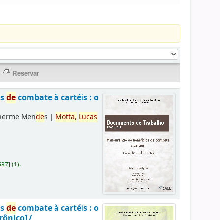
os
de
combate à cartéis : o
lherme Men
de
s
|
Motta,
Lucas
637
]
(1).
os
de
combate à cartéis : o
rônico] /