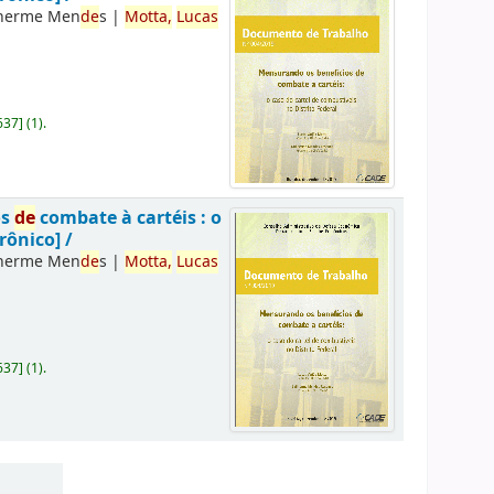
lherme Men
de
s
|
Motta,
Lucas
637
]
(1).
os
de
combate à cartéis : o
rônico] /
lherme Men
de
s
|
Motta,
Lucas
637
]
(1).