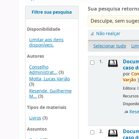
Sua pesquisa retorno
Filtre sua pesquisa
Desculpe, sem suges
Disponibilidade
Não realçar
Limitar aos itens
disponíveis.
Selecionar tudo
Lim
Autores
Docu
1.
Conselho
caso d
Administrat...
(3)
por
Con
Motta, Lucas Varjão
Varjão
(3)
Editora:
B
Resende, Guilherme
M...
(3)
Recursos
Disponibi
Tipos de materiais
Rese
Livros
(3)
Assuntos
Docu
2.
caso d