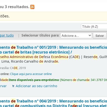
u 3 resultados.
tões.
par tudo
|
Selecionar títulos para:
mento
de
Trabalho nº 001/2019 : Mensurando os benefíci
o cartel
de
britas [recurso eletrônico] /
selho
Administrativo
de
De
fesa
Econômica
(CA
DE
)
|
Resen
de
, Gui
|
Lima, Ricardo Carvalho
de
Andra
de
.
rasília: CA
DE
, 2019
 online:
Clique aqui para acessar online
li
da
de
:
Itens disponíveis para empréstimo:
[
Número
de
chama
da
:
341.3787 D
rvar
Adicionar ao seu carrinho
mento
de
Trabalho nº 004/2019 : Mensurando os benefíci
o cartel
de
combustíveis no Distrito Fe
de
ral [recurso elet