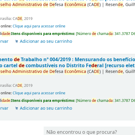
selho
Administrativo
de
De
fesa
Econômica
(CA
DE
)
|
Resen
de
, Gui
rasília: CA
DE
, 2019
 online:
Clique aqui para acessar online
li
da
de
:
Itens disponíveis para empréstimo:
[
Número
de
chama
da
:
341.3787 D
rvar
Adicionar ao seu carrinho
mento
de
Trabalho nº 004/2019 : Mensurando os benefíci
o cartel
de
combustíveis no Distrito Fe
de
ral [recurso elet
selho
Administrativo
de
De
fesa
Econômica
(CA
DE
)
|
Resen
de
, Gui
rasília: CA
DE
, 2019
 online:
Clique aqui para acessar online
li
da
de
:
Itens disponíveis para empréstimo:
[
Número
de
chama
da
:
341.3787 D
rvar
Adicionar ao seu carrinho
Não encontrou o que procura?