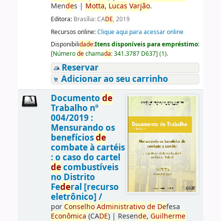
Men
de
s
|
Motta,
Lucas
Varjão
.
Editora:
Brasília: CA
DE
, 2019
Recursos online:
Clique aqui para acessar online
Disponibili
da
de
:
Itens disponíveis para empréstimo:
[
Número
de
chama
da
:
341.3787 D637
]
(1).
Reservar
Adicionar ao seu carrinho
Documento
de
Trabalho nº
004/2019 :
Mensurando os
benefícios
de
combate à cartéis
: o caso do cartel
de
combustíveis
no Distrito
Fe
de
ral [recurso
eletrônico] /
por
Conselho
Administrativo
de
De
fesa
Econômica
(CA
DE
)
|
Resen
de
,
Guilherme