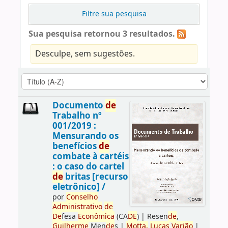
Filtre sua pesquisa
Sua pesquisa retornou 3 resultados.
Desculpe, sem sugestões.
Documento
de
Trabalho nº
001/2019 :
Mensurando os
benefícios
de
combate à cartéis
: o caso do cartel
de
britas [recurso
eletrônico] /
por
Conselho
Administrativo
de
De
fesa
Econômica
(CA
DE
)
|
Resen
de
,
Guilherme
Men
de
s
|
Motta,
Lucas
Varjão
|