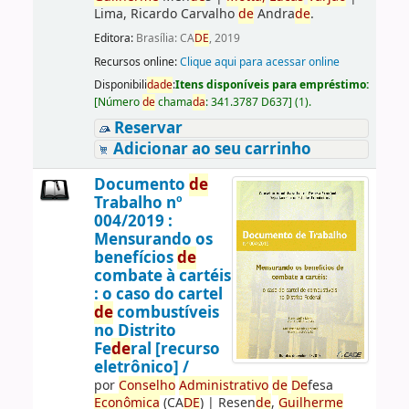
Lima, Ricardo Carvalho
de
Andra
de
.
Editora:
Brasília: CA
DE
, 2019
Recursos online:
Clique aqui para acessar online
Disponibili
da
de
:
Itens disponíveis para empréstimo:
[
Número
de
chama
da
:
341.3787 D637
]
(1).
Reservar
Adicionar ao seu carrinho
Documento
de
Trabalho nº
004/2019 :
Mensurando os
benefícios
de
combate à cartéis
: o caso do cartel
de
combustíveis
no Distrito
Fe
de
ral [recurso
eletrônico] /
por
Conselho
Administrativo
de
De
fesa
Econômica
(CA
DE
)
|
Resen
de
,
Guilherme