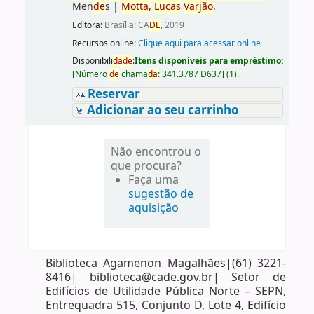
Men
de
s
|
Motta,
Lucas
Varjão
.
Editora:
Brasília: CA
DE
, 2019
Recursos online:
Clique aqui para acessar online
Disponibili
da
de
:
Itens disponíveis para empréstimo:
[
Número
de
chama
da
:
341.3787 D637
]
(1).
Reservar
Adicionar ao seu carrinho
Não encontrou o
que procura?
Faça uma
sugestão de
aquisição
Biblioteca Agamenon Magalhães|(61) 3221-
8416| biblioteca@cade.gov.br| Setor de
Edifícios de Utilidade Pública Norte – SEPN,
Entrequadra 515, Conjunto D, Lote 4, Edifício