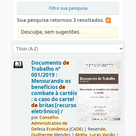
Filtre sua pesquisa
Sua pesquisa retornou 3 resultados.
Desculpe, sem sugestões.
Documento
de
Trabalho nº
001/2019 :
Mensurando os
benefícios
de
combate à cartéis
: o caso do cartel
de
britas [recurso
eletrônico] /
por
Conselho
Administrativo
de
De
fesa
Econômica
(CA
DE
)
|
Resen
de
,
Guilherme
Men
de
s
|
Motta,
Lucas
Varjão
|