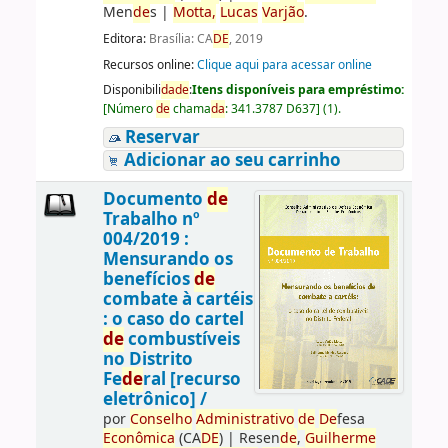
Men
de
s
|
Motta,
Lucas
Varjão
.
Editora:
Brasília: CA
DE
, 2019
Recursos online:
Clique aqui para acessar online
Disponibili
da
de
:
Itens disponíveis para empréstimo:
[
Número
de
chama
da
:
341.3787 D637
]
(1).
Reservar
Adicionar ao seu carrinho
Documento
de
Trabalho nº
004/2019 :
Mensurando os
benefícios
de
combate à cartéis
: o caso do cartel
de
combustíveis
no Distrito
Fe
de
ral [recurso
eletrônico] /
por
Conselho
Administrativo
de
De
fesa
Econômica
(CA
DE
)
|
Resen
de
,
Guilherme