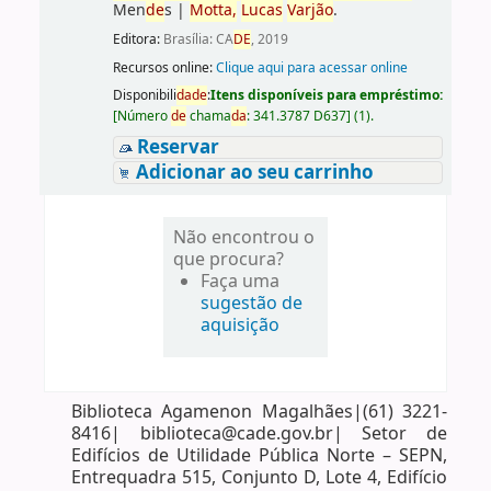
Men
de
s
|
Motta,
Lucas
Varjão
.
Editora:
Brasília: CA
DE
, 2019
Recursos online:
Clique aqui para acessar online
Disponibili
da
de
:
Itens disponíveis para empréstimo:
[
Número
de
chama
da
:
341.3787 D637
]
(1).
Reservar
Adicionar ao seu carrinho
Não encontrou o
que procura?
Faça uma
sugestão de
aquisição
Biblioteca Agamenon Magalhães|(61) 3221-
8416| biblioteca@cade.gov.br| Setor de
Edifícios de Utilidade Pública Norte – SEPN,
Entrequadra 515, Conjunto D, Lote 4, Edifício