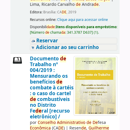
Lima, Ricardo Carvalho
de
Andra
de
.
Editora:
Brasília: CA
DE
, 2019
Recursos online:
Clique aqui para acessar online
Disponibili
da
de
:
Itens disponíveis para empréstimo:
[
Número
de
chama
da
:
341.3787 D637
]
(1).
Reservar
Adicionar ao seu carrinho
Documento
de
Trabalho nº
004/2019 :
Mensurando os
benefícios
de
combate à cartéis
: o caso do cartel
de
combustíveis
no Distrito
Fe
de
ral [recurso
eletrônico] /
por
Conselho
Administrativo
de
De
fesa
Econômica
(CA
DE
)
|
Resen
de
,
Guilherme