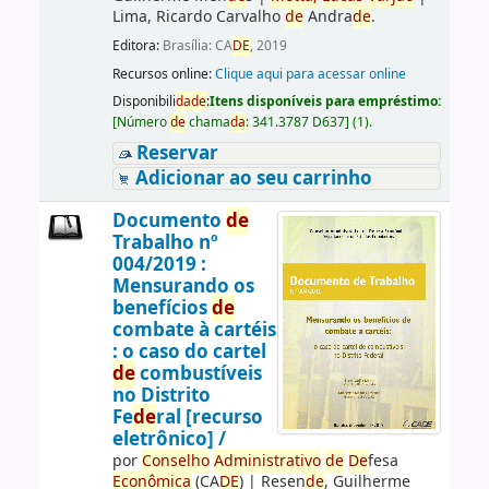
Lima, Ricardo Carvalho
de
Andra
de
.
Editora:
Brasília: CA
DE
, 2019
Recursos online:
Clique aqui para acessar online
Disponibili
da
de
:
Itens disponíveis para empréstimo:
[
Número
de
chama
da
:
341.3787 D637
]
(1).
Reservar
Adicionar ao seu carrinho
Documento
de
Trabalho nº
004/2019 :
Mensurando os
benefícios
de
combate à cartéis
: o caso do cartel
de
combustíveis
no Distrito
Fe
de
ral [recurso
eletrônico] /
por
Conselho
Administrativo
de
De
fesa
Econômica
(CA
DE
)
|
Resen
de
, Guilherme