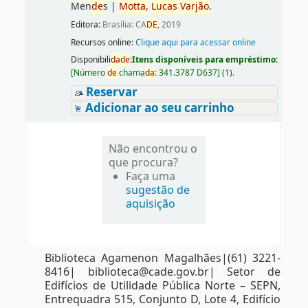
Men
de
s
|
Motta,
Lucas
Varjão
.
Editora:
Brasília: CA
DE
, 2019
Recursos online:
Clique aqui para acessar online
Disponibili
da
de
:
Itens disponíveis para empréstimo:
[
Número
de
chama
da
:
341.3787 D637
]
(1).
Reservar
Adicionar ao seu carrinho
Não encontrou o
que procura?
Faça uma
sugestão de
aquisição
Biblioteca Agamenon Magalhães|(61) 3221-
8416| biblioteca@cade.gov.br| Setor de
Edifícios de Utilidade Pública Norte – SEPN,
Entrequadra 515, Conjunto D, Lote 4, Edifício