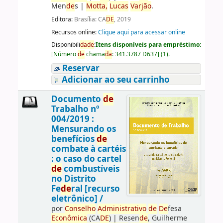
Men
de
s
|
Motta,
Lucas
Varjão
.
Editora:
Brasília: CA
DE
, 2019
Recursos online:
Clique aqui para acessar online
Disponibili
da
de
:
Itens disponíveis para empréstimo:
[
Número
de
chama
da
:
341.3787 D637
]
(1).
Reservar
Adicionar ao seu carrinho
Documento
de
Trabalho nº
004/2019 :
Mensurando os
benefícios
de
combate à cartéis
: o caso do cartel
de
combustíveis
no Distrito
Fe
de
ral [recurso
eletrônico] /
por
Conselho
Administrativo
de
De
fesa
Econômica
(CA
DE
)
|
Resen
de
, Guilherme