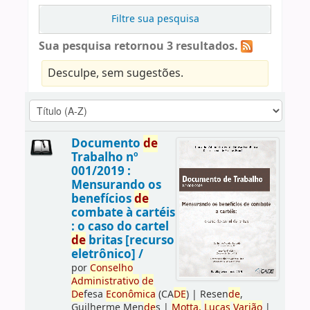
Filtre sua pesquisa
Sua pesquisa retornou 3 resultados.
Desculpe, sem sugestões.
Documento
de
Trabalho nº
001/2019 :
Mensurando os
benefícios
de
combate à cartéis
: o caso do cartel
de
britas [recurso
eletrônico] /
por
Conselho
Administrativo
de
De
fesa
Econômica
(CA
DE
)
|
Resen
de
,
Guilherme Men
de
s
|
Motta,
Lucas
Varjão
|