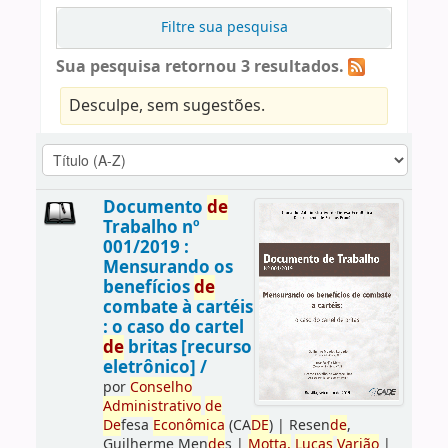
Filtre sua pesquisa
Sua pesquisa retornou 3 resultados.
Desculpe, sem sugestões.
Documento
de
Trabalho nº
001/2019 :
Mensurando os
benefícios
de
combate à cartéis
: o caso do cartel
de
britas [recurso
eletrônico] /
por
Conselho
Administrativo
de
De
fesa
Econômica
(CA
DE
)
|
Resen
de
,
Guilherme Men
de
s
|
Motta,
Lucas
Varjão
|