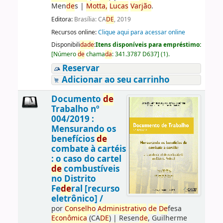
Men
de
s
|
Motta,
Lucas
Varjão
.
Editora:
Brasília: CA
DE
, 2019
Recursos online:
Clique aqui para acessar online
Disponibili
da
de
:
Itens disponíveis para empréstimo:
[
Número
de
chama
da
:
341.3787 D637
]
(1).
Reservar
Adicionar ao seu carrinho
Documento
de
Trabalho nº
004/2019 :
Mensurando os
benefícios
de
combate à cartéis
: o caso do cartel
de
combustíveis
no Distrito
Fe
de
ral [recurso
eletrônico] /
por
Conselho
Administrativo
de
De
fesa
Econômica
(CA
DE
)
|
Resen
de
, Guilherme