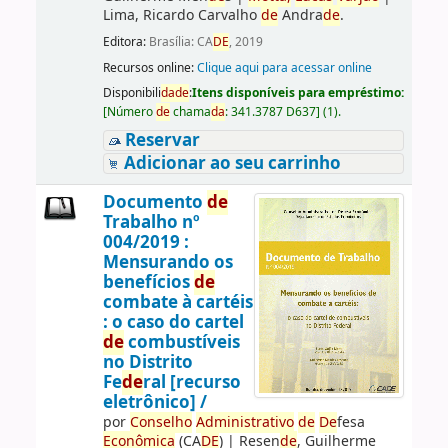
Lima, Ricardo Carvalho
de
Andra
de
.
Editora:
Brasília: CA
DE
, 2019
Recursos online:
Clique aqui para acessar online
Disponibili
da
de
:
Itens disponíveis para empréstimo:
[
Número
de
chama
da
:
341.3787 D637
]
(1).
Reservar
Adicionar ao seu carrinho
Documento
de
Trabalho nº
004/2019 :
Mensurando os
benefícios
de
combate à cartéis
: o caso do cartel
de
combustíveis
no Distrito
Fe
de
ral [recurso
eletrônico] /
por
Conselho
Administrativo
de
De
fesa
Econômica
(CA
DE
)
|
Resen
de
, Guilherme