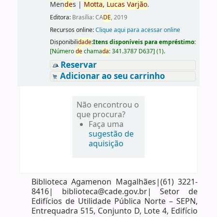
Men
de
s
|
Motta,
Lucas
Varjão
.
Editora:
Brasília: CA
DE
, 2019
Recursos online:
Clique aqui para acessar online
Disponibili
da
de
:
Itens disponíveis para empréstimo:
[
Número
de
chama
da
:
341.3787 D637
]
(1).
Reservar
Adicionar ao seu carrinho
Não encontrou o
que procura?
Faça uma
sugestão de
aquisição
Biblioteca Agamenon Magalhães|(61) 3221-
8416| biblioteca@cade.gov.br| Setor de
Edifícios de Utilidade Pública Norte – SEPN,
Entrequadra 515, Conjunto D, Lote 4, Edifício