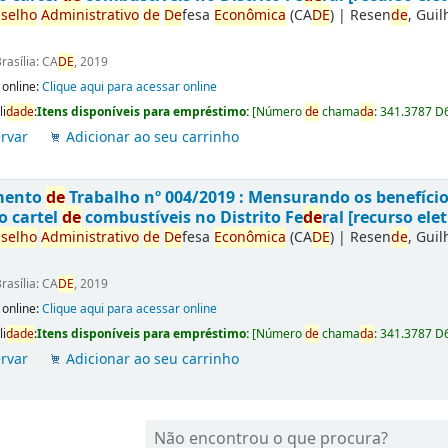
selho
Administrativo
de
De
fesa
Econômica
(CA
DE
)
|
Resen
de
, Gui
rasília: CA
DE
, 2019
 online:
Clique aqui para acessar online
li
da
de
:
Itens disponíveis para empréstimo:
[
Número
de
chama
da
:
341.3787 D
rvar
Adicionar ao seu carrinho
mento
de
Trabalho nº 004/2019 : Mensurando os benefíci
o cartel
de
combustíveis no Distrito Fe
de
ral [recurso elet
selho
Administrativo
de
De
fesa
Econômica
(CA
DE
)
|
Resen
de
, Gui
rasília: CA
DE
, 2019
 online:
Clique aqui para acessar online
li
da
de
:
Itens disponíveis para empréstimo:
[
Número
de
chama
da
:
341.3787 D
rvar
Adicionar ao seu carrinho
Não encontrou o que procura?