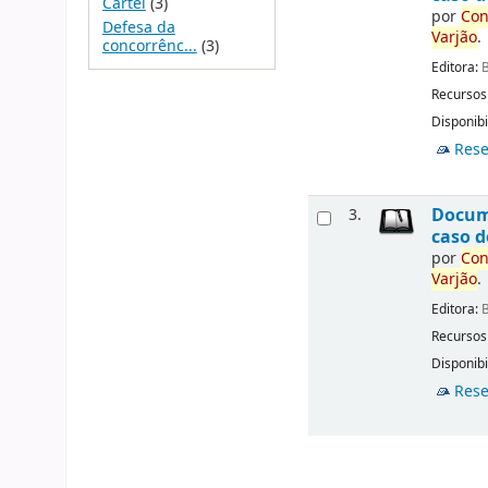
Cartel
(3)
por
Con
Defesa da
Varjão
.
concorrênc...
(3)
Editora:
B
Recursos
Disponibi
Rese
Docu
3.
caso d
por
Con
Varjão
.
Editora:
B
Recursos
Disponibi
Rese