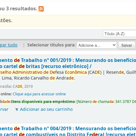
u 3 resultados.
tões.
par tudo
|
Selecionar títulos para:
mento
de
Trabalho nº 001/2019 : Mensurando os benefíci
o cartel
de
britas [recurso eletrônico] /
selho
Administrativo
de
De
fesa
Econômica
(CA
DE
)
|
Resen
de
, Gui
|
Lima, Ricardo Carvalho
de
Andra
de
.
rasília: CA
DE
, 2019
 online:
Clique aqui para acessar online
li
da
de
:
Itens disponíveis para empréstimo:
[
Número
de
chama
da
:
341.3787 D
rvar
Adicionar ao seu carrinho
mento
de
Trabalho nº 004/2019 : Mensurando os benefíci
o cartel
de
combustíveis no Distrito Fe
de
ral [recurso elet