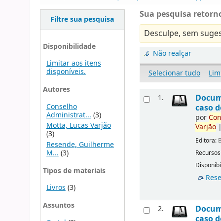
Sua pesquisa retorno
Filtre sua pesquisa
Desculpe, sem suges
Disponibilidade
Não realçar
Limitar aos itens
disponíveis.
Selecionar tudo
Lim
Autores
Docu
1.
Conselho
caso d
Administrat...
(3)
por
Con
Motta, Lucas Varjão
Varjão
(3)
Editora:
B
Resende, Guilherme
M...
(3)
Recursos
Disponibi
Tipos de materiais
Rese
Livros
(3)
Assuntos
Docu
2.
caso d