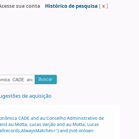
Acesse sua conta
Histórico de pesquisa
[
x
]
Buscar
ugestões de aquisição
Econômica CADE and au:Conselho Administrativo de
nd au:Motta, Lucas Varjão and au:Motta, Lucas
allrecords,AlwaysMatches='') and (not-onloan-