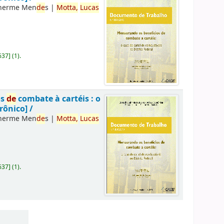
lherme Men
de
s
|
Motta,
Lucas
637
]
(1).
os
de
combate à cartéis : o
rônico] /
lherme Men
de
s
|
Motta,
Lucas
637
]
(1).