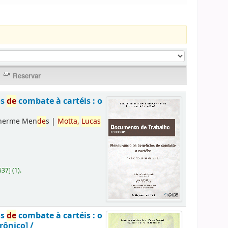
os
de
combate à cartéis : o
lherme Men
de
s
|
Motta,
Lucas
637
]
(1).
os
de
combate à cartéis : o
rônico] /