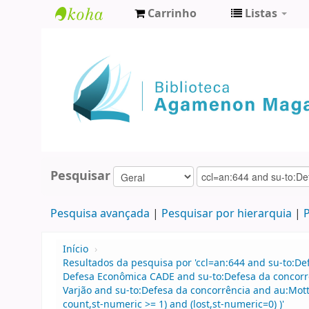
Carrinho
Listas
Biblioteca
Agamenon
Magalhães
Pesquisar
Pesquisa avançada
Pesquisar por hierarquia
P
Início
›
Resultados da pesquisa por 'ccl=an:644 and su-to:D
Defesa Econômica CADE and su-to:Defesa da concorr
Varjão and su-to:Defesa da concorrência and au:Motta
count,st-numeric >= 1) and (lost,st-numeric=0) )'