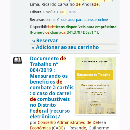
Lima, Ricardo Carvalho
de
Andra
de
.
Editora:
Brasília: CA
DE
, 2019
Recursos online:
Clique aqui para acessar online
Disponibili
da
de
:
Itens disponíveis para empréstimo:
[
Número
de
chama
da
:
341.3787 D637
]
(1).
Reservar
Adicionar ao seu carrinho
Documento
de
Trabalho nº
004/2019 :
Mensurando os
benefícios
de
combate à cartéis
: o caso do cartel
de
combustíveis
no Distrito
Fe
de
ral [recurso
eletrônico] /
por
Conselho
Administrativo
de
De
fesa
Econômica
(CA
DE
)
|
Resen
de
, Guilherme