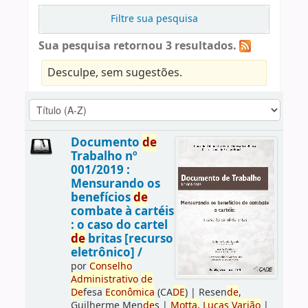
Filtre sua pesquisa
Sua pesquisa retornou 3 resultados.
Desculpe, sem sugestões.
Documento
de
Trabalho nº
001/2019 :
Mensurando os
benefícios
de
combate à cartéis
: o caso do cartel
de
britas [recurso
eletrônico] /
por
Conselho
Administrativo
de
De
fesa
Econômica
(CA
DE
)
|
Resen
de
,
Guilherme Men
de
s
|
Motta,
Lucas
Varjão
|