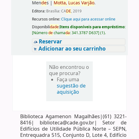
Men
de
s
|
Motta,
Lucas
Varjão
.
Editora:
Brasília: CA
DE
, 2019
Recursos online:
Clique aqui para acessar online
Disponibili
da
de
:
Itens disponíveis para empréstimo:
[
Número
de
chama
da
:
341.3787 D637
]
(1).
Reservar
Adicionar ao seu carrinho
Não encontrou o
que procura?
Faça uma
sugestão de
aquisição
Biblioteca Agamenon Magalhães|(61) 3221-
8416| biblioteca@cade.gov.br| Setor de
Edifícios de Utilidade Pública Norte – SEPN,
Entrequadra 515, Conjunto D, Lote 4, Edifício