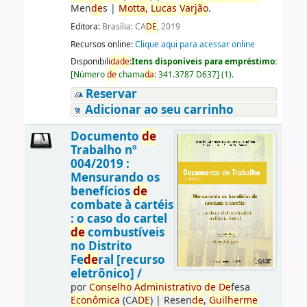
Men
de
s
|
Motta,
Lucas
Varjão
.
Editora:
Brasília: CA
DE
, 2019
Recursos online:
Clique aqui para acessar online
Disponibili
da
de
:
Itens disponíveis para empréstimo:
[
Número
de
chama
da
:
341.3787 D637
]
(1).
Reservar
Adicionar ao seu carrinho
Documento
de
Trabalho nº
004/2019 :
Mensurando os
benefícios
de
combate à cartéis
: o caso do cartel
de
combustíveis
no Distrito
Fe
de
ral [recurso
eletrônico] /
por
Conselho
Administrativo
de
De
fesa
Econômica
(CA
DE
)
|
Resen
de
,
Guilherme