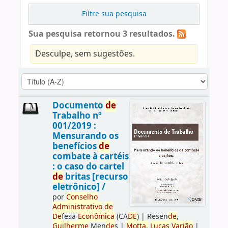
Filtre sua pesquisa
Sua pesquisa retornou 3 resultados.
Desculpe, sem sugestões.
Documento
de
Trabalho nº
001/2019 :
Mensurando os
benefícios
de
combate à cartéis
: o caso do cartel
de
britas [recurso
eletrônico] /
por
Conselho
Administrativo
de
De
fesa
Econômica
(CA
DE
)
|
Resen
de
,
Guilherme
Men
de
s
|
Motta,
Lucas
Varjão
|