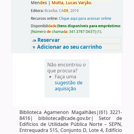
Men
de
s
|
Motta,
Lucas
Varjão
.
Editora:
Brasília: CA
DE
, 2019
Recursos online:
Clique aqui para acessar online
Disponibili
da
de
:
Itens disponíveis para empréstimo:
[
Número
de
chama
da
:
341.3787 D637
]
(1).
Reservar
Adicionar ao seu carrinho
Não encontrou o
que procura?
Faça uma
sugestão de
aquisição
Biblioteca Agamenon Magalhães|(61) 3221-
8416| biblioteca@cade.gov.br| Setor de
Edifícios de Utilidade Pública Norte – SEPN,
Entrequadra 515, Conjunto D, Lote 4, Edifício