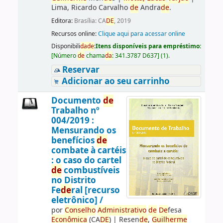
Lima, Ricardo Carvalho
de
Andra
de
.
Editora:
Brasília: CA
DE
, 2019
Recursos online:
Clique aqui para acessar online
Disponibili
da
de
:
Itens disponíveis para empréstimo:
[
Número
de
chama
da
:
341.3787 D637
]
(1).
Reservar
Adicionar ao seu carrinho
Documento
de
Trabalho nº
004/2019 :
Mensurando os
benefícios
de
combate à cartéis
: o caso do cartel
de
combustíveis
no Distrito
Fe
de
ral [recurso
eletrônico] /
por
Conselho
Administrativo
de
De
fesa
Econômica
(CA
DE
)
|
Resen
de
,
Guilherme