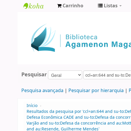
Carrinho
Listas
Biblioteca
Agamenon
Magalhães
Pesquisar
Pesquisa avançada
Pesquisar por hierarquia
P
Início
›
Resultados da pesquisa por 'ccl=an:644 and su-to:D
Defesa Econômica CADE and su-to:Defesa da concorr
Varjão and su-to:Defesa da concorrência and au:Mo
and au:Resende, Guilherme Mendes'