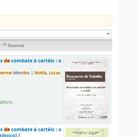
os
de
combate à cartéis : o
herme
Men
de
s
|
Motta,
Lucas
637
]
(1).
os
de
combate à cartéis : o
rônico] /