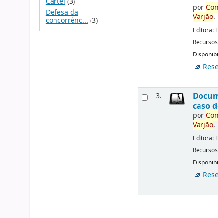
Cartel
(3)
por
Con
Defesa da
Varjão
.
concorrênc...
(3)
Editora:
B
Recursos
Disponibi
Rese
Docu
3.
caso d
por
Con
Varjão
.
Editora:
B
Recursos
Disponibi
Rese