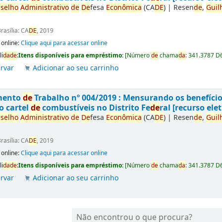
selho
Administrativo
de
De
fesa
Econômica
(CA
DE
)
|
Resen
de
,
Guil
rasília: CA
DE
, 2019
 online:
Clique aqui para acessar online
li
da
de
:
Itens disponíveis para empréstimo:
[
Número
de
chama
da
:
341.3787 D
rvar
Adicionar ao seu carrinho
mento
de
Trabalho nº 004/2019 : Mensurando os benefíci
o cartel
de
combustíveis no Distrito Fe
de
ral [recurso elet
selho
Administrativo
de
De
fesa
Econômica
(CA
DE
)
|
Resen
de
,
Guil
rasília: CA
DE
, 2019
 online:
Clique aqui para acessar online
li
da
de
:
Itens disponíveis para empréstimo:
[
Número
de
chama
da
:
341.3787 D
rvar
Adicionar ao seu carrinho
Não encontrou o que procura?