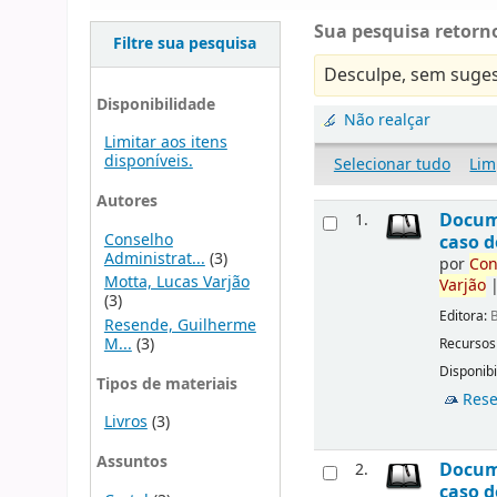
Sua pesquisa retorno
Filtre sua pesquisa
Desculpe, sem suges
Disponibilidade
Não realçar
Limitar aos itens
disponíveis.
Selecionar tudo
Lim
Autores
Docu
1.
Conselho
caso d
Administrat...
(3)
por
Con
Motta, Lucas Varjão
Varjão
(3)
Editora:
B
Resende, Guilherme
M...
(3)
Recursos
Disponibi
Tipos de materiais
Rese
Livros
(3)
Assuntos
Docu
2.
caso d