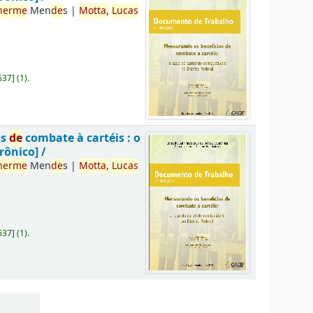
herme
Men
de
s
|
Motta,
Lucas
637
]
(1).
os
de
combate à cartéis : o
rônico] /
herme
Men
de
s
|
Motta,
Lucas
637
]
(1).