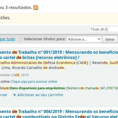
u 3 resultados.
tões.
par tudo
|
Selecionar títulos para:
mento
de
Trabalho nº 001/2019 : Mensurando os benefíci
o cartel
de
britas [recurso eletrônico] /
selho
Administrativo
de
De
fesa
Econômica
(CA
DE
)
|
Resen
de
,
Guil
|
Lima, Ricardo Carvalho
de
Andra
de
.
rasília: CA
DE
, 2019
 online:
Clique aqui para acessar online
li
da
de
:
Itens disponíveis para empréstimo:
[
Número
de
chama
da
:
341.3787 D
rvar
Adicionar ao seu carrinho
mento
de
Trabalho nº 004/2019 : Mensurando os benefíci
o cartel
de
combustíveis no Distrito Fe
de
ral [recurso elet