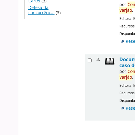
Cartel
(3)
por
Con
Defesa da
Varjão
.
concorrênc...
(3)
Editora:
B
Recursos
Disponibi
Rese
Docu
3.
caso d
por
Con
Varjão
.
Editora:
B
Recursos
Disponibi
Rese