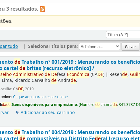
u 3 resultados.
tões.
par tudo
|
Selecionar títulos para:
mento
de
Trabalho nº 001/2019 : Mensurando os benefíci
o cartel
de
britas [recurso eletrônico] /
selho
Administrativo
de
De
fesa
Econômica
(CA
DE
)
|
Resen
de
,
Guil
|
Lima, Ricardo Carvalho
de
Andra
de
.
rasília: CA
DE
, 2019
 online:
Clique aqui para acessar online
li
da
de
:
Itens disponíveis para empréstimo:
[
Número
de
chama
da
:
341.3787 D
rvar
Adicionar ao seu carrinho
mento
de
Trabalho nº 004/2019 : Mensurando os benefíci
o cartel
de
combustíveis no Distrito Fe
de
ral [recurso elet