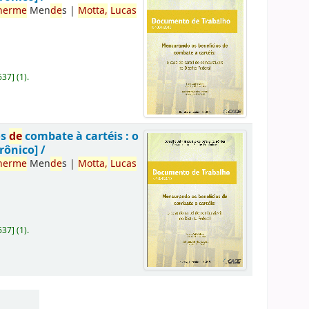
herme
Men
de
s
|
Motta,
Lucas
637
]
(1).
os
de
combate à cartéis : o
rônico] /
herme
Men
de
s
|
Motta,
Lucas
637
]
(1).