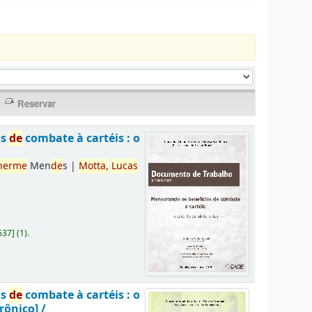
os
de
combate à cartéis : o
herme
Men
de
s
|
Motta,
Lucas
637
]
(1).
os
de
combate à cartéis : o
rônico] /