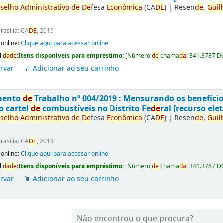
selho
Administrativo
de
De
fesa
Econômica
(CA
DE
)
|
Resen
de
,
Guil
rasília: CA
DE
, 2019
 online:
Clique aqui para acessar online
li
da
de
:
Itens disponíveis para empréstimo:
[
Número
de
chama
da
:
341.3787 D
rvar
Adicionar ao seu carrinho
mento
de
Trabalho nº 004/2019 : Mensurando os benefíci
o cartel
de
combustíveis no Distrito Fe
de
ral [recurso elet
selho
Administrativo
de
De
fesa
Econômica
(CA
DE
)
|
Resen
de
,
Guil
rasília: CA
DE
, 2019
 online:
Clique aqui para acessar online
li
da
de
:
Itens disponíveis para empréstimo:
[
Número
de
chama
da
:
341.3787 D
rvar
Adicionar ao seu carrinho
Não encontrou o que procura?