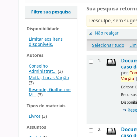
Sua pesquisa retorno
Filtre sua pesquisa
Desculpe, sem suges
Disponibilidade
Não realçar
Limitar aos itens
disponíveis.
Selecionar tudo
Lim
Autores
Docu
1.
Conselho
caso d
Administrat...
(3)
por
Con
Motta, Lucas Varjão
Varjão
(3)
Editora:
B
Resende, Guilherme
M...
(3)
Recursos
Disponibi
Tipos de materiais
Rese
Livros
(3)
Assuntos
Docu
2.
caso d