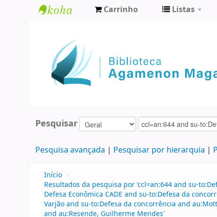
Carrinho
Listas
Biblioteca
Agamenon
Magalhães
Pesquisar
Pesquisa avançada
Pesquisar por hierarquia
P
Início
›
Resultados da pesquisa por 'ccl=an:644 and su-to:D
Defesa Econômica CADE and su-to:Defesa da concorr
Varjão and su-to:Defesa da concorrência and au:Mo
and au:Resende, Guilherme Mendes'