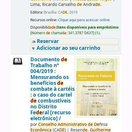
Lima, Ricardo Carvalho
de
Andra
de
.
Editora:
Brasília: CA
DE
, 2019
Recursos online:
Clique aqui para acessar online
Disponibili
da
de
:
Itens disponíveis para empréstimo:
[
Número
de
chama
da
:
341.3787 D637
]
(1).
Reservar
Adicionar ao seu carrinho
Documento
de
Trabalho nº
004/2019 :
Mensurando os
benefícios
de
combate à cartéis
: o caso do cartel
de
combustíveis
no Distrito
Fe
de
ral [recurso
eletrônico] /
por
Conselho
Administrativo
de
De
fesa
Econômica
(CA
DE
)
|
Resen
de
,
Guilherme