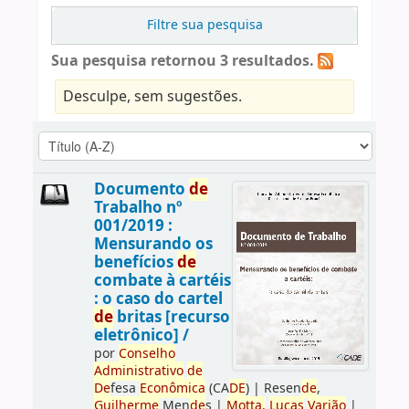
Filtre sua pesquisa
Sua pesquisa retornou 3 resultados.
Desculpe, sem sugestões.
Documento
de
Trabalho nº
001/2019 :
Mensurando os
benefícios
de
combate à cartéis
: o caso do cartel
de
britas [recurso
eletrônico] /
por
Conselho
Administrativo
de
De
fesa
Econômica
(CA
DE
)
|
Resen
de
,
Guilherme
Men
de
s
|
Motta,
Lucas
Varjão
|