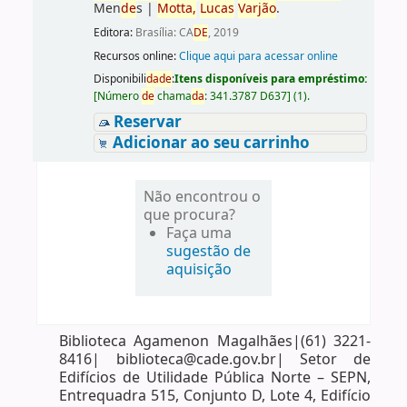
Men
de
s
|
Motta,
Lucas
Varjão
.
Editora:
Brasília: CA
DE
, 2019
Recursos online:
Clique aqui para acessar online
Disponibili
da
de
:
Itens disponíveis para empréstimo:
[
Número
de
chama
da
:
341.3787 D637
]
(1).
Reservar
Adicionar ao seu carrinho
Não encontrou o
que procura?
Faça uma
sugestão de
aquisição
Biblioteca Agamenon Magalhães|(61) 3221-
8416| biblioteca@cade.gov.br| Setor de
Edifícios de Utilidade Pública Norte – SEPN,
Entrequadra 515, Conjunto D, Lote 4, Edifício