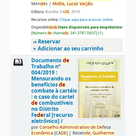
Men
de
s
|
Motta,
Lucas
Varjão
.
Editora:
Brasília: CA
DE
, 2019
Recursos online:
Clique aqui para acessar online
Disponibili
da
de
:
Itens disponíveis para empréstimo:
[
Número
de
chama
da
:
341.3787 D637
]
(1).
Reservar
Adicionar ao seu carrinho
Documento
de
Trabalho nº
004/2019 :
Mensurando os
benefícios
de
combate à cartéis
: o caso do cartel
de
combustíveis
no Distrito
Fe
de
ral [recurso
eletrônico] /
por
Conselho
Administrativo
de
De
fesa
Econômica
(CA
DE
)
|
Resen
de
,
Guilherme