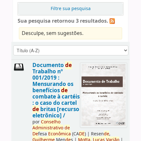
Filtre sua pesquisa
Sua pesquisa retornou 3 resultados.
Desculpe, sem sugestões.
Documento
de
Trabalho nº
001/2019 :
Mensurando os
benefícios
de
combate à cartéis
: o caso do cartel
de
britas [recurso
eletrônico] /
por
Conselho
Administrativo
de
De
fesa
Econômica
(CA
DE
)
|
Resen
de
,
Guilherme
Men
de
s
|
Motta,
Lucas
Varjão
|