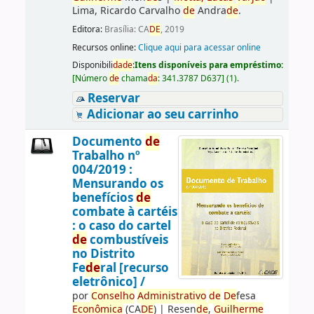
Lima, Ricardo Carvalho
de
Andra
de
.
Editora:
Brasília: CA
DE
, 2019
Recursos online:
Clique aqui para acessar online
Disponibili
da
de
:
Itens disponíveis para empréstimo:
[
Número
de
chama
da
:
341.3787 D637
]
(1).
Reservar
Adicionar ao seu carrinho
Documento
de
Trabalho nº
004/2019 :
Mensurando os
benefícios
de
combate à cartéis
: o caso do cartel
de
combustíveis
no Distrito
Fe
de
ral [recurso
eletrônico] /
por
Conselho
Administrativo
de
De
fesa
Econômica
(CA
DE
)
|
Resen
de
,
Guilherme