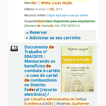
Men
de
s
|
Motta,
Lucas
Varjão
.
Editora:
Brasília: CA
DE
, 2019
Recursos online:
Clique aqui para acessar online
Disponibili
da
de
:
Itens disponíveis para empréstimo:
[
Número
de
chama
da
:
341.3787 D637
]
(1).
Reservar
Adicionar ao seu carrinho
Documento
de
Trabalho nº
004/2019 :
Mensurando os
benefícios
de
combate à cartéis
: o caso do cartel
de
combustíveis
no Distrito
Fe
de
ral [recurso
eletrônico] /
por
Conselho
Administrativo
de
De
fesa
Econômica
(CA
DE
)
|
Resen
de
,
Guilherme