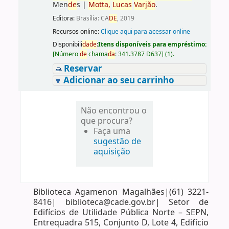
Men
de
s
|
Motta,
Lucas
Varjão
.
Editora:
Brasília: CA
DE
, 2019
Recursos online:
Clique aqui para acessar online
Disponibili
da
de
:
Itens disponíveis para empréstimo:
[
Número
de
chama
da
:
341.3787 D637
]
(1).
Reservar
Adicionar ao seu carrinho
Não encontrou o
que procura?
Faça uma
sugestão de
aquisição
Biblioteca Agamenon Magalhães|(61) 3221-
8416| biblioteca@cade.gov.br| Setor de
Edifícios de Utilidade Pública Norte – SEPN,
Entrequadra 515, Conjunto D, Lote 4, Edifício