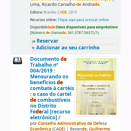
Lima, Ricardo Carvalho
de
Andra
de
.
Editora:
Brasília: CA
DE
, 2019
Recursos online:
Clique aqui para acessar online
Disponibili
da
de
:
Itens disponíveis para empréstimo:
[
Número
de
chama
da
:
341.3787 D637
]
(1).
Reservar
Adicionar ao seu carrinho
Documento
de
Trabalho nº
004/2019 :
Mensurando os
benefícios
de
combate à cartéis
: o caso do cartel
de
combustíveis
no Distrito
Fe
de
ral [recurso
eletrônico] /
por
Conselho
Administrativo
de
De
fesa
Econômica
(CA
DE
)
|
Resen
de
,
Guilherme