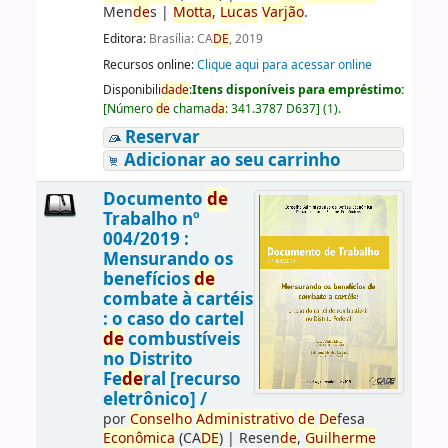
Men
de
s
|
Motta,
Lucas
Varjão
.
Editora:
Brasília: CA
DE
, 2019
Recursos online:
Clique aqui para acessar online
Disponibili
da
de
:
Itens disponíveis para empréstimo:
[
Número
de
chama
da
:
341.3787 D637
]
(1).
Reservar
Adicionar ao seu carrinho
Documento
de
Trabalho nº
004/2019 :
Mensurando os
benefícios
de
combate à cartéis
: o caso do cartel
de
combustíveis
no Distrito
Fe
de
ral [recurso
eletrônico] /
por
Conselho
Administrativo
de
De
fesa
Econômica
(CA
DE
)
|
Resen
de
,
Guilherme