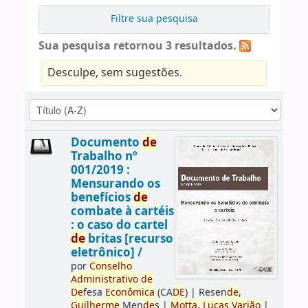
Filtre sua pesquisa
Sua pesquisa retornou 3 resultados.
Desculpe, sem sugestões.
Documento
de
Trabalho nº
001/2019 :
Mensurando os
benefícios
de
combate à cartéis
: o caso do cartel
de
britas [recurso
eletrônico] /
por
Conselho
Administrativo
de
De
fesa
Econômica
(CA
DE
)
|
Resen
de
,
Guilherme
Men
de
s
|
Motta,
Lucas
Varjão
|