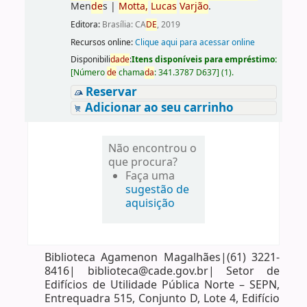
Men
de
s
|
Motta,
Lucas
Varjão
.
Editora:
Brasília: CA
DE
, 2019
Recursos online:
Clique aqui para acessar online
Disponibili
da
de
:
Itens disponíveis para empréstimo:
[
Número
de
chama
da
:
341.3787 D637
]
(1).
Reservar
Adicionar ao seu carrinho
Não encontrou o
que procura?
Faça uma
sugestão de
aquisição
Biblioteca Agamenon Magalhães|(61) 3221-
8416| biblioteca@cade.gov.br| Setor de
Edifícios de Utilidade Pública Norte – SEPN,
Entrequadra 515, Conjunto D, Lote 4, Edifício