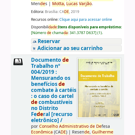
Men
de
s
|
Motta,
Lucas
Varjão
.
Editora:
Brasília: CA
DE
, 2019
Recursos online:
Clique aqui para acessar online
Disponibili
da
de
:
Itens disponíveis para empréstimo:
[
Número
de
chama
da
:
341.3787 D637
]
(1).
Reservar
Adicionar ao seu carrinho
Documento
de
Trabalho nº
004/2019 :
Mensurando os
benefícios
de
combate à cartéis
: o caso do cartel
de
combustíveis
no Distrito
Fe
de
ral [recurso
eletrônico] /
por
Conselho
Administrativo
de
De
fesa
Econômica
(CA
DE
)
|
Resen
de
,
Guilherme