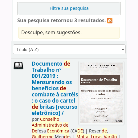
Filtre sua pesquisa
Sua pesquisa retornou 3 resultados.
Desculpe, sem sugestões.
Documento
de
Trabalho nº
001/2019 :
Mensurando os
benefícios
de
combate à cartéis
: o caso do cartel
de
britas [recurso
eletrônico] /
por
Conselho
Administrativo
de
De
fesa
Econômica
(CA
DE
)
|
Resen
de
,
Guilherme
Men
de
s
|
Motta,
Lucas
Varjão
|