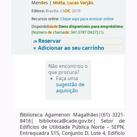
Men
de
s
|
Motta,
Lucas
Varjão
.
Editora:
Brasília: CA
DE
, 2019
Recursos online:
Clique aqui para acessar online
Disponibili
da
de
:
Itens disponíveis para empréstimo:
[
Número
de
chama
da
:
341.3787 D637
]
(1).
Reservar
Adicionar ao seu carrinho
Não encontrou o
que procura?
Faça uma
sugestão de
aquisição
Biblioteca Agamenon Magalhães|(61) 3221-
8416| biblioteca@cade.gov.br| Setor de
Edifícios de Utilidade Pública Norte – SEPN,
Entrequadra 515, Conjunto D, Lote 4, Edifício