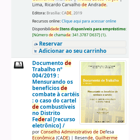
Lima, Ricardo Carvalho
de
Andra
de
.
Editora:
Brasília: CA
DE
, 2019
Recursos online:
Clique aqui para acessar online
Disponibili
da
de
:
Itens disponíveis para empréstimo:
[
Número
de
chama
da
:
341.3787 D637
]
(1).
Reservar
Adicionar ao seu carrinho
Documento
de
Trabalho nº
004/2019 :
Mensurando os
benefícios
de
combate à cartéis
: o caso do cartel
de
combustíveis
no Distrito
Fe
de
ral [recurso
eletrônico] /
por
Conselho
Administrativo
de
De
fesa
Econômica
(CA
DE
)
|
Resen
de
,
Guilherme