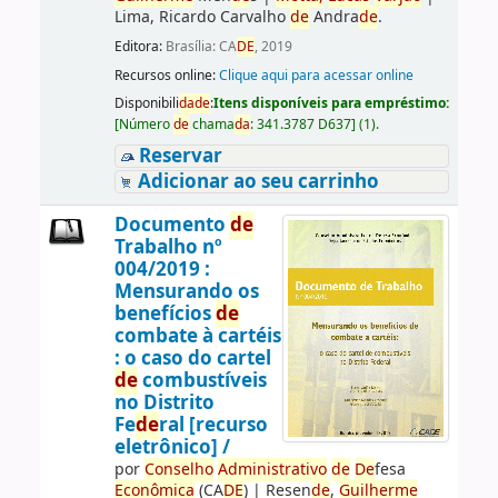
Lima, Ricardo Carvalho
de
Andra
de
.
Editora:
Brasília: CA
DE
, 2019
Recursos online:
Clique aqui para acessar online
Disponibili
da
de
:
Itens disponíveis para empréstimo:
[
Número
de
chama
da
:
341.3787 D637
]
(1).
Reservar
Adicionar ao seu carrinho
Documento
de
Trabalho nº
004/2019 :
Mensurando os
benefícios
de
combate à cartéis
: o caso do cartel
de
combustíveis
no Distrito
Fe
de
ral [recurso
eletrônico] /
por
Conselho
Administrativo
de
De
fesa
Econômica
(CA
DE
)
|
Resen
de
,
Guilherme