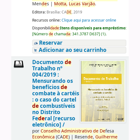
Men
de
s
|
Motta,
Lucas
Varjão
.
Editora:
Brasília: CA
DE
, 2019
Recursos online:
Clique aqui para acessar online
Disponibili
da
de
:
Itens disponíveis para empréstimo:
[
Número
de
chama
da
:
341.3787 D637
]
(1).
Reservar
Adicionar ao seu carrinho
Documento
de
Trabalho nº
004/2019 :
Mensurando os
benefícios
de
combate à cartéis
: o caso do cartel
de
combustíveis
no Distrito
Fe
de
ral [recurso
eletrônico] /
por
Conselho
Administrativo
de
De
fesa
Econômica
(CA
DE
)
|
Resen
de
,
Guilherme