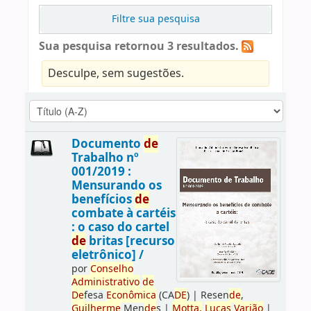
Filtre sua pesquisa
Sua pesquisa retornou 3 resultados.
Desculpe, sem sugestões.
Documento
de
Trabalho nº
001/2019 :
Mensurando os
benefícios
de
combate à cartéis
: o caso do cartel
de
britas [recurso
eletrônico] /
por
Conselho
Administrativo
de
De
fesa
Econômica
(CA
DE
)
|
Resen
de
,
Guilherme
Men
de
s
|
Motta,
Lucas
Varjão
|