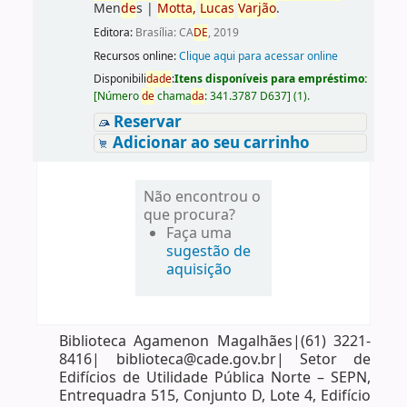
Men
de
s
|
Motta,
Lucas
Varjão
.
Editora:
Brasília: CA
DE
, 2019
Recursos online:
Clique aqui para acessar online
Disponibili
da
de
:
Itens disponíveis para empréstimo:
[
Número
de
chama
da
:
341.3787 D637
]
(1).
Reservar
Adicionar ao seu carrinho
Não encontrou o
que procura?
Faça uma
sugestão de
aquisição
Biblioteca Agamenon Magalhães|(61) 3221-
8416| biblioteca@cade.gov.br| Setor de
Edifícios de Utilidade Pública Norte – SEPN,
Entrequadra 515, Conjunto D, Lote 4, Edifício