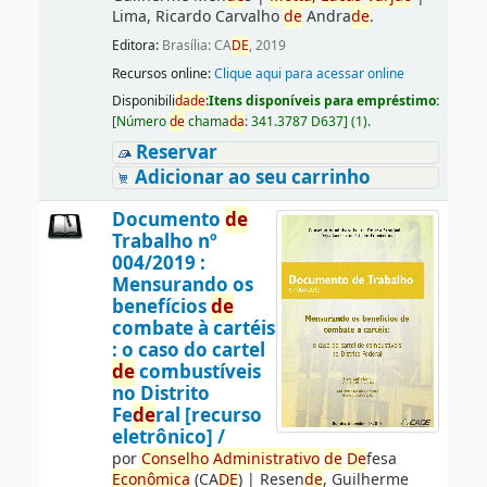
Lima, Ricardo Carvalho
de
Andra
de
.
Editora:
Brasília: CA
DE
, 2019
Recursos online:
Clique aqui para acessar online
Disponibili
da
de
:
Itens disponíveis para empréstimo:
[
Número
de
chama
da
:
341.3787 D637
]
(1).
Reservar
Adicionar ao seu carrinho
Documento
de
Trabalho nº
004/2019 :
Mensurando os
benefícios
de
combate à cartéis
: o caso do cartel
de
combustíveis
no Distrito
Fe
de
ral [recurso
eletrônico] /
por
Conselho
Administrativo
de
De
fesa
Econômica
(CA
DE
)
|
Resen
de
, Guilherme