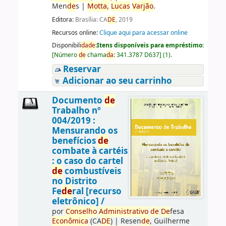
Men
de
s
|
Motta,
Lucas
Varjão
.
Editora:
Brasília: CA
DE
, 2019
Recursos online:
Clique aqui para acessar online
Disponibili
da
de
:
Itens disponíveis para empréstimo:
[
Número
de
chama
da
:
341.3787 D637
]
(1).
Reservar
Adicionar ao seu carrinho
Documento
de
Trabalho nº
004/2019 :
Mensurando os
benefícios
de
combate à cartéis
: o caso do cartel
de
combustíveis
no Distrito
Fe
de
ral [recurso
eletrônico] /
por
Conselho
Administrativo
de
De
fesa
Econômica
(CA
DE
)
|
Resen
de
, Guilherme