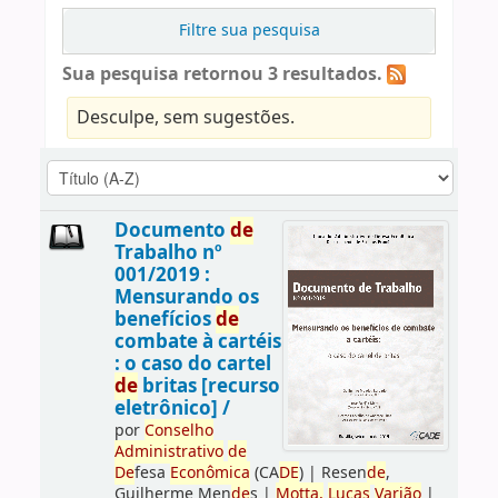
Filtre sua pesquisa
Sua pesquisa retornou 3 resultados.
Desculpe, sem sugestões.
Documento
de
Trabalho nº
001/2019 :
Mensurando os
benefícios
de
combate à cartéis
: o caso do cartel
de
britas [recurso
eletrônico] /
por
Conselho
Administrativo
de
De
fesa
Econômica
(CA
DE
)
|
Resen
de
,
Guilherme Men
de
s
|
Motta,
Lucas
Varjão
|