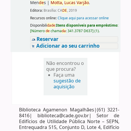
Men
de
s
|
Motta,
Lucas
Varjão
.
Editora:
Brasília: CA
DE
, 2019
Recursos online:
Clique aqui para acessar online
Disponibili
da
de
:
Itens disponíveis para empréstimo:
[
Número
de
chama
da
:
341.3787 D637
]
(1).
Reservar
Adicionar ao seu carrinho
Não encontrou o
que procura?
Faça uma
sugestão de
aquisição
Biblioteca Agamenon Magalhães|(61) 3221-
8416| biblioteca@cade.gov.br| Setor de
Edifícios de Utilidade Pública Norte – SEPN,
Entrequadra 515, Conjunto D, Lote 4, Edifício