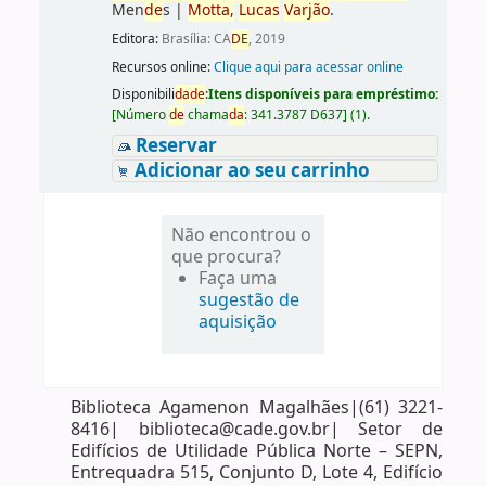
Men
de
s
|
Motta,
Lucas
Varjão
.
Editora:
Brasília: CA
DE
, 2019
Recursos online:
Clique aqui para acessar online
Disponibili
da
de
:
Itens disponíveis para empréstimo:
[
Número
de
chama
da
:
341.3787 D637
]
(1).
Reservar
Adicionar ao seu carrinho
Não encontrou o
que procura?
Faça uma
sugestão de
aquisição
Biblioteca Agamenon Magalhães|(61) 3221-
8416| biblioteca@cade.gov.br| Setor de
Edifícios de Utilidade Pública Norte – SEPN,
Entrequadra 515, Conjunto D, Lote 4, Edifício