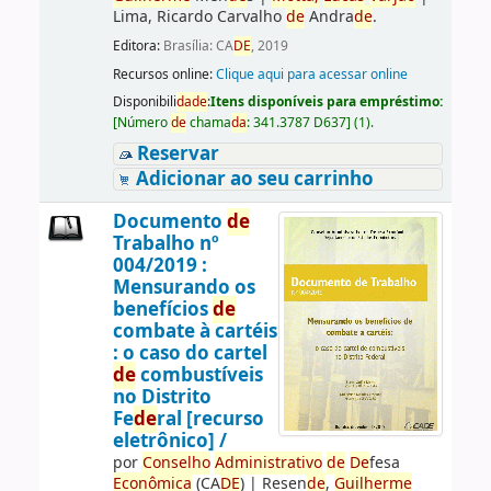
Lima, Ricardo Carvalho
de
Andra
de
.
Editora:
Brasília: CA
DE
, 2019
Recursos online:
Clique aqui para acessar online
Disponibili
da
de
:
Itens disponíveis para empréstimo:
[
Número
de
chama
da
:
341.3787 D637
]
(1).
Reservar
Adicionar ao seu carrinho
Documento
de
Trabalho nº
004/2019 :
Mensurando os
benefícios
de
combate à cartéis
: o caso do cartel
de
combustíveis
no Distrito
Fe
de
ral [recurso
eletrônico] /
por
Conselho
Administrativo
de
De
fesa
Econômica
(CA
DE
)
|
Resen
de
,
Guilherme