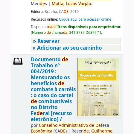
Men
de
s
|
Motta,
Lucas
Varjão
.
Editora:
Brasília: CA
DE
, 2019
Recursos online:
Clique aqui para acessar online
Disponibili
da
de
:
Itens disponíveis para empréstimo:
[
Número
de
chama
da
:
341.3787 D637
]
(1).
Reservar
Adicionar ao seu carrinho
Documento
de
Trabalho nº
004/2019 :
Mensurando os
benefícios
de
combate à cartéis
: o caso do cartel
de
combustíveis
no Distrito
Fe
de
ral [recurso
eletrônico] /
por
Conselho
Administrativo
de
De
fesa
Econômica
(CA
DE
)
|
Resen
de
,
Guilherme