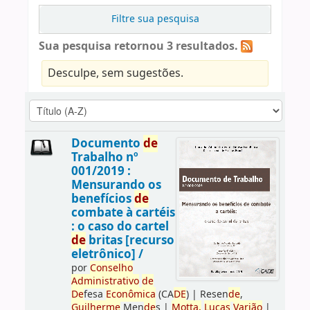
Filtre sua pesquisa
Sua pesquisa retornou 3 resultados.
Desculpe, sem sugestões.
Documento
de
Trabalho nº
001/2019 :
Mensurando os
benefícios
de
combate à cartéis
: o caso do cartel
de
britas [recurso
eletrônico] /
por
Conselho
Administrativo
de
De
fesa
Econômica
(CA
DE
)
|
Resen
de
,
Guilherme
Men
de
s
|
Motta,
Lucas
Varjão
|