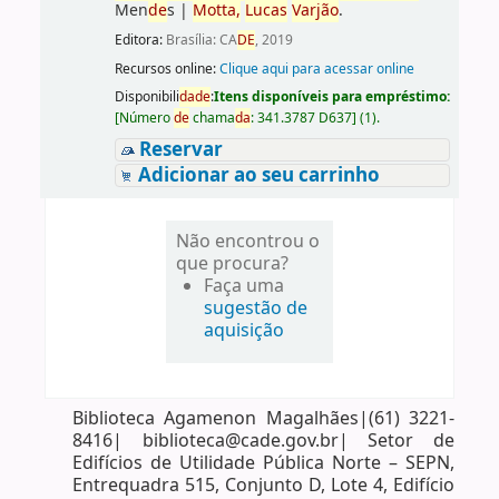
Men
de
s
|
Motta,
Lucas
Varjão
.
Editora:
Brasília: CA
DE
, 2019
Recursos online:
Clique aqui para acessar online
Disponibili
da
de
:
Itens disponíveis para empréstimo:
[
Número
de
chama
da
:
341.3787 D637
]
(1).
Reservar
Adicionar ao seu carrinho
Não encontrou o
que procura?
Faça uma
sugestão de
aquisição
Biblioteca Agamenon Magalhães|(61) 3221-
8416| biblioteca@cade.gov.br| Setor de
Edifícios de Utilidade Pública Norte – SEPN,
Entrequadra 515, Conjunto D, Lote 4, Edifício