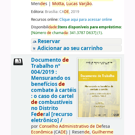
Men
de
s
|
Motta,
Lucas
Varjão
.
Editora:
Brasília: CA
DE
, 2019
Recursos online:
Clique aqui para acessar online
Disponibili
da
de
:
Itens disponíveis para empréstimo:
[
Número
de
chama
da
:
341.3787 D637
]
(1).
Reservar
Adicionar ao seu carrinho
Documento
de
Trabalho nº
004/2019 :
Mensurando os
benefícios
de
combate à cartéis
: o caso do cartel
de
combustíveis
no Distrito
Fe
de
ral [recurso
eletrônico] /
por
Conselho
Administrativo
de
De
fesa
Econômica
(CA
DE
)
|
Resen
de
,
Guilherme