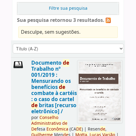
Filtre sua pesquisa
Sua pesquisa retornou 3 resultados.
Desculpe, sem sugestões.
Documento
de
Trabalho nº
001/2019 :
Mensurando os
benefícios
de
combate à cartéis
: o caso do cartel
de
britas [recurso
eletrônico] /
por
Conselho
Administrativo
de
De
fesa
Econômica
(CA
DE
)
|
Resen
de
,
Guilherme
Men
de
s
|
Motta,
Lucas
Varjão
|