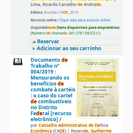
Lima, Ricardo Carvalho
de
Andra
de
.
Editora:
Brasília: CA
DE
, 2019
Recursos online:
Clique aqui para acessar online
Disponibili
da
de
:
Itens disponíveis para empréstimo:
[
Número
de
chama
da
:
341.3787 D637
]
(1).
Reservar
Adicionar ao seu carrinho
Documento
de
Trabalho nº
004/2019 :
Mensurando os
benefícios
de
combate à cartéis
: o caso do cartel
de
combustíveis
no Distrito
Fe
de
ral [recurso
eletrônico] /
por
Conselho
Administrativo
de
De
fesa
Econômica
(CA
DE
)
|
Resen
de
,
Guilherme