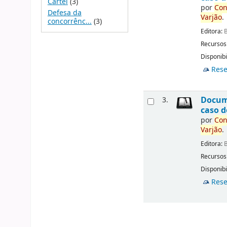
Cartel
(3)
por
Con
Defesa da
Varjão
.
concorrênc...
(3)
Editora:
B
Recursos
Disponibi
Rese
Docu
3.
caso d
por
Con
Varjão
.
Editora:
B
Recursos
Disponibi
Rese