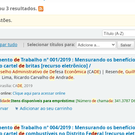
u 3 resultados.
tões.
par tudo
|
Selecionar títulos para:
mento
de
Trabalho nº 001/2019 : Mensurando os benefíci
o cartel
de
britas [recurso eletrônico] /
selho
Administrativo
de
De
fesa
Econômica
(CA
DE
)
|
Resen
de
,
Guil
|
Lima, Ricardo Carvalho
de
Andra
de
.
rasília: CA
DE
, 2019
 online:
Clique aqui para acessar online
li
da
de
:
Itens disponíveis para empréstimo:
[
Número
de
chama
da
:
341.3787 D
rvar
Adicionar ao seu carrinho
mento
de
Trabalho nº 004/2019 : Mensurando os benefíci
o cartel
de
combustíveis no Distrito Fe
de
ral [recurso elet