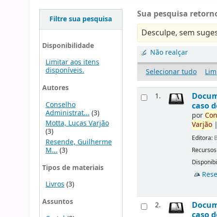
Sua pesquisa retorno
Filtre sua pesquisa
Desculpe, sem suges
Disponibilidade
Não realçar
Limitar aos itens
disponíveis.
Selecionar tudo
Lim
Autores
Docu
1.
Conselho
caso d
Administrat...
(3)
por
Con
Motta, Lucas Varjão
Varjão
(3)
Editora:
B
Resende, Guilherme
M...
(3)
Recursos
Disponibi
Tipos de materiais
Rese
Livros
(3)
Assuntos
Docu
2.
caso d