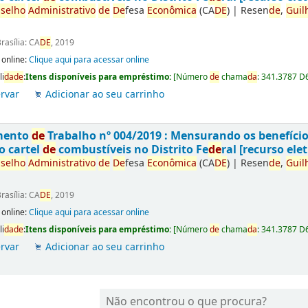
selho
Administrativo
de
De
fesa
Econômica
(CA
DE
)
|
Resen
de
,
Guil
rasília: CA
DE
, 2019
 online:
Clique aqui para acessar online
li
da
de
:
Itens disponíveis para empréstimo:
[
Número
de
chama
da
:
341.3787 D
rvar
Adicionar ao seu carrinho
mento
de
Trabalho nº 004/2019 : Mensurando os benefíci
o cartel
de
combustíveis no Distrito Fe
de
ral [recurso elet
selho
Administrativo
de
De
fesa
Econômica
(CA
DE
)
|
Resen
de
,
Guil
rasília: CA
DE
, 2019
 online:
Clique aqui para acessar online
li
da
de
:
Itens disponíveis para empréstimo:
[
Número
de
chama
da
:
341.3787 D
rvar
Adicionar ao seu carrinho
Não encontrou o que procura?