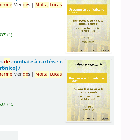
herme
Men
de
s
|
Motta,
Lucas
637
]
(1).
os
de
combate à cartéis : o
rônico] /
herme
Men
de
s
|
Motta,
Lucas
637
]
(1).