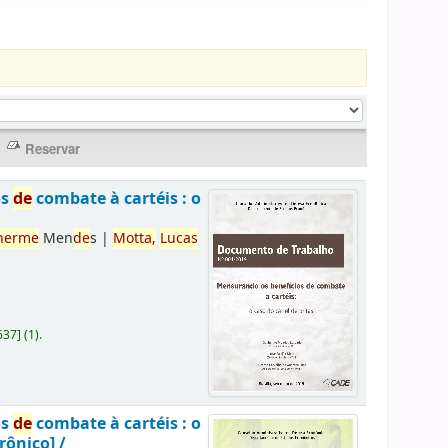
os
de
combate à cartéis : o
herme
Men
de
s
|
Motta,
Lucas
637
]
(1).
os
de
combate à cartéis : o
rônico] /