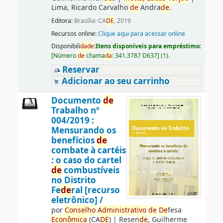
Lima, Ricardo Carvalho
de
Andra
de
.
Editora:
Brasília: CA
DE
, 2019
Recursos online:
Clique aqui para acessar online
Disponibili
da
de
:
Itens disponíveis para empréstimo:
[
Número
de
chama
da
:
341.3787 D637
]
(1).
Reservar
Adicionar ao seu carrinho
Documento
de
Trabalho nº
004/2019 :
Mensurando os
benefícios
de
combate à cartéis
: o caso do cartel
de
combustíveis
no Distrito
Fe
de
ral [recurso
eletrônico] /
por
Conselho
Administrativo
de
De
fesa
Econômica
(CA
DE
)
|
Resen
de
, Guilherme