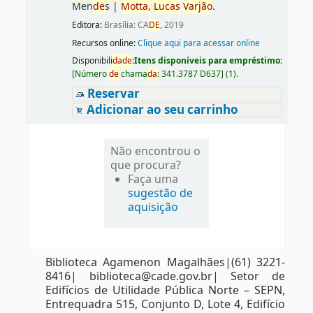
Men
de
s
|
Motta,
Lucas
Varjão
.
Editora:
Brasília: CA
DE
, 2019
Recursos online:
Clique aqui para acessar online
Disponibili
da
de
:
Itens disponíveis para empréstimo:
[
Número
de
chama
da
:
341.3787 D637
]
(1).
Reservar
Adicionar ao seu carrinho
Não encontrou o
que procura?
Faça uma
sugestão de
aquisição
Biblioteca Agamenon Magalhães|(61) 3221-
8416| biblioteca@cade.gov.br| Setor de
Edifícios de Utilidade Pública Norte – SEPN,
Entrequadra 515, Conjunto D, Lote 4, Edifício