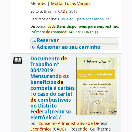
Men
de
s
|
Motta,
Lucas
Varjão
.
Editora:
Brasília: CA
DE
, 2019
Recursos online:
Clique aqui para acessar online
Disponibili
da
de
:
Itens disponíveis para empréstimo:
[
Número
de
chama
da
:
341.3787 D637
]
(1).
Reservar
Adicionar ao seu carrinho
Documento
de
Trabalho nº
004/2019 :
Mensurando os
benefícios
de
combate à cartéis
: o caso do cartel
de
combustíveis
no Distrito
Fe
de
ral [recurso
eletrônico] /
por
Conselho
Administrativo
de
De
fesa
Econômica
(CA
DE
)
|
Resen
de
, Guilherme