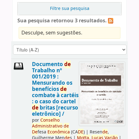
Filtre sua pesquisa
Sua pesquisa retornou 3 resultados.
Desculpe, sem sugestões.
Documento
de
Trabalho nº
001/2019 :
Mensurando os
benefícios
de
combate à cartéis
: o caso do cartel
de
britas [recurso
eletrônico] /
por
Conselho
Administrativo
de
De
fesa
Econômica
(CA
DE
)
|
Resen
de
,
Guilherme Men
de
s
|
Motta,
Lucas
Varjão
|