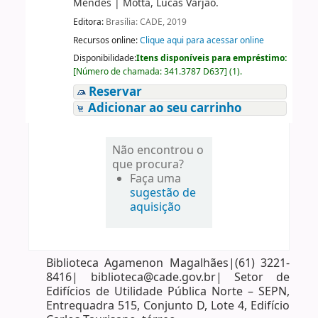
Mendes
|
Motta, Lucas Varjão.
Editora:
Brasília: CADE, 2019
Recursos online:
Clique aqui para acessar online
Disponibilidade:
Itens disponíveis para empréstimo:
[
Número de chamada:
341.3787 D637
]
(1).
Reservar
Adicionar ao seu carrinho
Não encontrou o
que procura?
Faça uma
sugestão de
aquisição
Biblioteca Agamenon Magalhães|(61) 3221-
8416| biblioteca@cade.gov.br| Setor de
Edifícios de Utilidade Pública Norte – SEPN,
Entrequadra 515, Conjunto D, Lote 4, Edifício