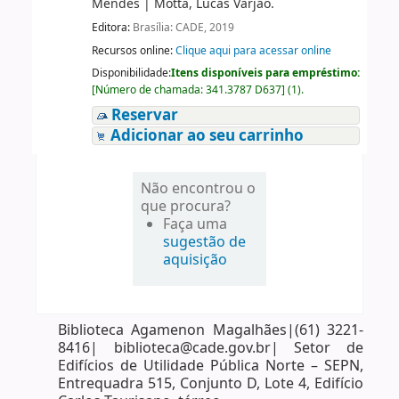
Mendes
|
Motta, Lucas Varjão.
Editora:
Brasília: CADE, 2019
Recursos online:
Clique aqui para acessar online
Disponibilidade:
Itens disponíveis para empréstimo:
[
Número de chamada:
341.3787 D637
]
(1).
Reservar
Adicionar ao seu carrinho
Não encontrou o
que procura?
Faça uma
sugestão de
aquisição
Biblioteca Agamenon Magalhães|(61) 3221-
8416| biblioteca@cade.gov.br| Setor de
Edifícios de Utilidade Pública Norte – SEPN,
Entrequadra 515, Conjunto D, Lote 4, Edifício