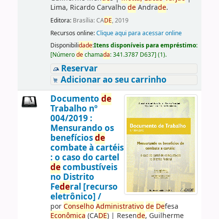
Lima, Ricardo Carvalho
de
Andra
de
.
Editora:
Brasília: CA
DE
, 2019
Recursos online:
Clique aqui para acessar online
Disponibili
da
de
:
Itens disponíveis para empréstimo:
[
Número
de
chama
da
:
341.3787 D637
]
(1).
Reservar
Adicionar ao seu carrinho
Documento
de
Trabalho nº
004/2019 :
Mensurando os
benefícios
de
combate à cartéis
: o caso do cartel
de
combustíveis
no Distrito
Fe
de
ral [recurso
eletrônico] /
por
Conselho
Administrativo
de
De
fesa
Econômica
(CA
DE
)
|
Resen
de
, Guilherme