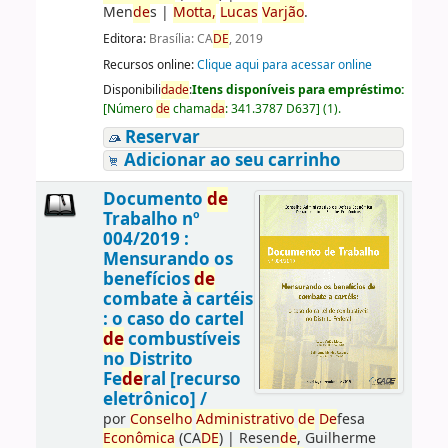
Men
de
s
|
Motta,
Lucas
Varjão
.
Editora:
Brasília: CA
DE
, 2019
Recursos online:
Clique aqui para acessar online
Disponibili
da
de
:
Itens disponíveis para empréstimo:
[
Número
de
chama
da
:
341.3787 D637
]
(1).
Reservar
Adicionar ao seu carrinho
Documento
de
Trabalho nº
004/2019 :
Mensurando os
benefícios
de
combate à cartéis
: o caso do cartel
de
combustíveis
no Distrito
Fe
de
ral [recurso
eletrônico] /
por
Conselho
Administrativo
de
De
fesa
Econômica
(CA
DE
)
|
Resen
de
, Guilherme