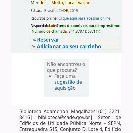
Men
de
s
|
Motta,
Lucas
Varjão
.
Editora:
Brasília: CA
DE
, 2019
Recursos online:
Clique aqui para acessar online
Disponibili
da
de
:
Itens disponíveis para empréstimo:
[
Número
de
chama
da
:
341.3787 D637
]
(1).
Reservar
Adicionar ao seu carrinho
Não encontrou o
que procura?
Faça uma
sugestão de
aquisição
Biblioteca Agamenon Magalhães|(61) 3221-
8416| biblioteca@cade.gov.br| Setor de
Edifícios de Utilidade Pública Norte – SEPN,
Entrequadra 515, Conjunto D, Lote 4, Edifício