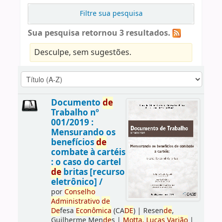
Filtre sua pesquisa
Sua pesquisa retornou 3 resultados.
Desculpe, sem sugestões.
Documento
de
Trabalho nº
001/2019 :
Mensurando os
benefícios
de
combate à cartéis
: o caso do cartel
de
britas [recurso
eletrônico] /
por
Conselho
Administrativo
de
De
fesa
Econômica
(CA
DE
)
|
Resen
de
,
Guilherme Men
de
s
|
Motta,
Lucas
Varjão
|