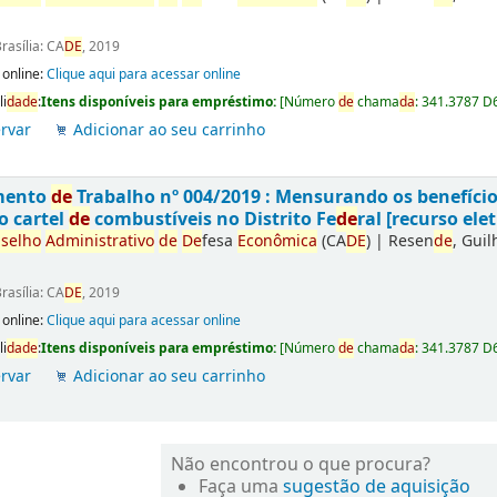
rasília: CA
DE
, 2019
 online:
Clique aqui para acessar online
li
da
de
:
Itens disponíveis para empréstimo:
[
Número
de
chama
da
:
341.3787 D
rvar
Adicionar ao seu carrinho
mento
de
Trabalho nº 004/2019 : Mensurando os benefíci
o cartel
de
combustíveis no Distrito Fe
de
ral [recurso elet
selho
Administrativo
de
De
fesa
Econômica
(CA
DE
)
|
Resen
de
, Gui
rasília: CA
DE
, 2019
 online:
Clique aqui para acessar online
li
da
de
:
Itens disponíveis para empréstimo:
[
Número
de
chama
da
:
341.3787 D
rvar
Adicionar ao seu carrinho
Não encontrou o que procura?
Faça uma
sugestão de aquisição