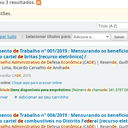
u 3 resultados.
tões.
par tudo
|
Selecionar títulos para:
mento
de
Trabalho nº 001/2019 : Mensurando os benefíci
o cartel
de
britas [recurso eletrônico] /
selho
Administrativo
de
De
fesa
Econômica
(CA
DE
)
|
Resen
de
, Gui
|
Lima, Ricardo Carvalho
de
Andra
de
.
rasília: CA
DE
, 2019
 online:
Clique aqui para acessar online
li
da
de
:
Itens disponíveis para empréstimo:
[
Número
de
chama
da
:
341.3787 D
rvar
Adicionar ao seu carrinho
mento
de
Trabalho nº 004/2019 : Mensurando os benefíci
o cartel
de
combustíveis no Distrito Fe
de
ral [recurso elet
selho
Administrativo
de
De
fesa
Econômica
(CA
DE
)
|
Resen
de
, Gui