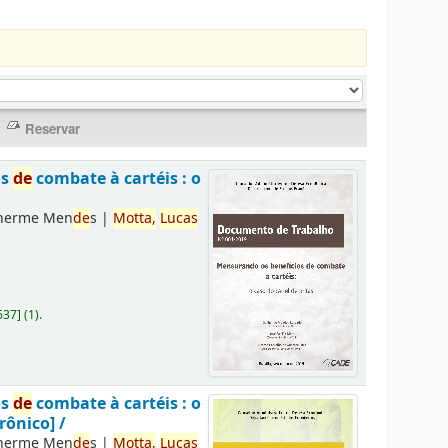
os
de
combate à cartéis : o
lherme Men
de
s
|
Motta,
Lucas
637
]
(1).
os
de
combate à cartéis : o
rônico] /
lherme Men
de
s
|
Motta,
Lucas