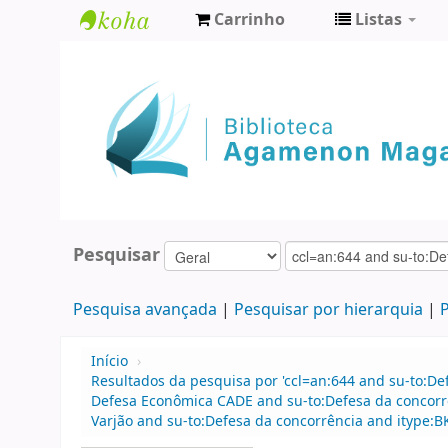
Carrinho
Listas
Biblioteca
Agamenon
Magalhães
Pesquisar
Pesquisa avançada
Pesquisar por hierarquia
P
Início
›
Resultados da pesquisa por 'ccl=an:644 and su-to:D
Defesa Econômica CADE and su-to:Defesa da concorr
Varjão and su-to:Defesa da concorrência and itype:BK