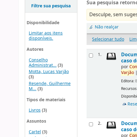
Sua pesquisa retorno
Filtre sua pesquisa
Desculpe, sem suges
Disponibilidade
Não realçar
Limitar aos itens
disponíveis.
Selecionar tudo
Lim
Autores
Docu
1.
Conselho
caso d
Administrat...
(3)
por
Con
Motta, Lucas Varjão
Varjão
(3)
Editora:
B
Resende, Guilherme
M...
(3)
Recursos
Disponibi
Tipos de materiais
Rese
Livros
(3)
Assuntos
Docu
2.
caso d
Cartel
(3)
por
Con