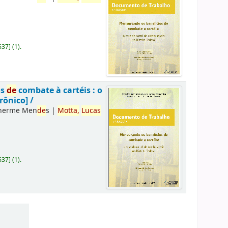
637
]
(1).
os
de
combate à cartéis : o
rônico] /
lherme Men
de
s
|
Motta,
Lucas
637
]
(1).