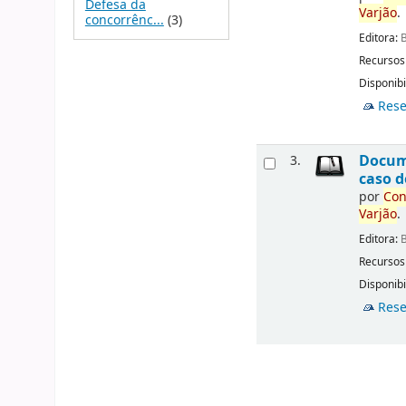
Defesa da
Varjão
.
concorrênc...
(3)
Editora:
B
Recursos
Disponibi
Rese
Docu
3.
caso d
por
Con
Varjão
.
Editora:
B
Recursos
Disponibi
Rese