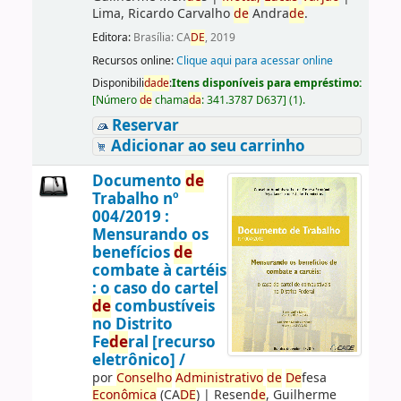
Lima, Ricardo Carvalho
de
Andra
de
.
Editora:
Brasília: CA
DE
, 2019
Recursos online:
Clique aqui para acessar online
Disponibili
da
de
:
Itens disponíveis para empréstimo:
[
Número
de
chama
da
:
341.3787 D637
]
(1).
Reservar
Adicionar ao seu carrinho
Documento
de
Trabalho nº
004/2019 :
Mensurando os
benefícios
de
combate à cartéis
: o caso do cartel
de
combustíveis
no Distrito
Fe
de
ral [recurso
eletrônico] /
por
Conselho
Administrativo
de
De
fesa
Econômica
(CA
DE
)
|
Resen
de
, Guilherme