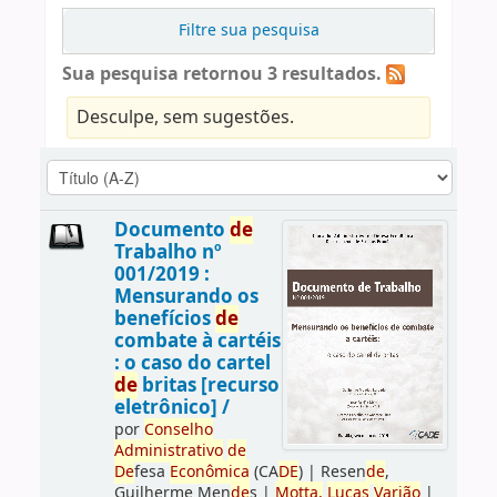
Filtre sua pesquisa
Sua pesquisa retornou 3 resultados.
Desculpe, sem sugestões.
Documento
de
Trabalho nº
001/2019 :
Mensurando os
benefícios
de
combate à cartéis
: o caso do cartel
de
britas [recurso
eletrônico] /
por
Conselho
Administrativo
de
De
fesa
Econômica
(CA
DE
)
|
Resen
de
,
Guilherme Men
de
s
|
Motta,
Lucas
Varjão
|