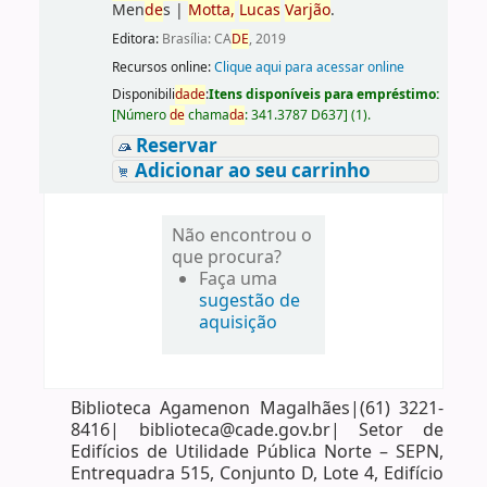
Men
de
s
|
Motta,
Lucas
Varjão
.
Editora:
Brasília: CA
DE
, 2019
Recursos online:
Clique aqui para acessar online
Disponibili
da
de
:
Itens disponíveis para empréstimo:
[
Número
de
chama
da
:
341.3787 D637
]
(1).
Reservar
Adicionar ao seu carrinho
Não encontrou o
que procura?
Faça uma
sugestão de
aquisição
Biblioteca Agamenon Magalhães|(61) 3221-
8416| biblioteca@cade.gov.br| Setor de
Edifícios de Utilidade Pública Norte – SEPN,
Entrequadra 515, Conjunto D, Lote 4, Edifício