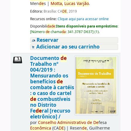
Men
de
s
|
Motta,
Lucas
Varjão
.
Editora:
Brasília: CA
DE
, 2019
Recursos online:
Clique aqui para acessar online
Disponibili
da
de
:
Itens disponíveis para empréstimo:
[
Número
de
chama
da
:
341.3787 D637
]
(1).
Reservar
Adicionar ao seu carrinho
Documento
de
Trabalho nº
004/2019 :
Mensurando os
benefícios
de
combate à cartéis
: o caso do cartel
de
combustíveis
no Distrito
Fe
de
ral [recurso
eletrônico] /
por
Conselho
Administrativo
de
De
fesa
Econômica
(CA
DE
)
|
Resen
de
, Guilherme