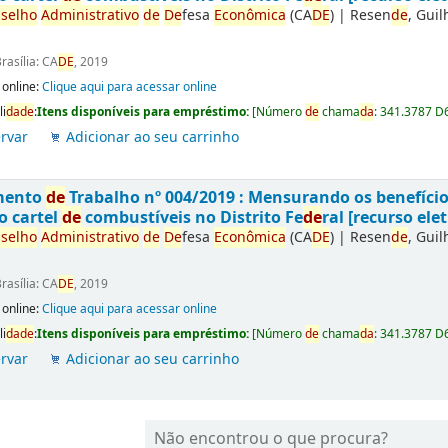
selho
Administrativo
de
De
fesa
Econômica
(CA
DE
)
|
Resen
de
, Gui
rasília: CA
DE
, 2019
 online:
Clique aqui para acessar online
li
da
de
:
Itens disponíveis para empréstimo:
[
Número
de
chama
da
:
341.3787 D
rvar
Adicionar ao seu carrinho
mento
de
Trabalho nº 004/2019 : Mensurando os benefíci
o cartel
de
combustíveis no Distrito Fe
de
ral [recurso elet
selho
Administrativo
de
De
fesa
Econômica
(CA
DE
)
|
Resen
de
, Gui
rasília: CA
DE
, 2019
 online:
Clique aqui para acessar online
li
da
de
:
Itens disponíveis para empréstimo:
[
Número
de
chama
da
:
341.3787 D
rvar
Adicionar ao seu carrinho
Não encontrou o que procura?