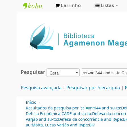
Carrinho
Listas
Biblioteca
Agamenon
Magalhães
Pesquisar
Pesquisa avançada
Pesquisar por hierarquia
P
Início
›
Resultados da pesquisa por 'ccl=an:644 and su-to:D
Defesa Econômica CADE and su-to:Defesa da concorr
Varjão and su-to:Defesa da concorrência and itype:
au:Motta, Lucas Varjão and itype:BK'