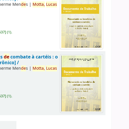
lherme Men
de
s
|
Motta,
Lucas
637
]
(1).
os
de
combate à cartéis : o
rônico] /
lherme Men
de
s
|
Motta,
Lucas
637
]
(1).