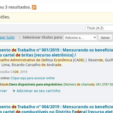
u 3 resultados.
tões.
par tudo
|
Selecionar títulos para:
mento
de
Trabalho nº 001/2019 : Mensurando os benefíci
o cartel
de
britas [recurso eletrônico] /
selho
Administrativo
de
De
fesa
Econômica
(CA
DE
)
|
Resen
de
, Gui
|
Lima, Ricardo Carvalho
de
Andra
de
.
rasília: CA
DE
, 2019
 online:
Clique aqui para acessar online
li
da
de
:
Itens disponíveis para empréstimo:
[
Número
de
chama
da
:
341.3787 D
rvar
Adicionar ao seu carrinho
mento
de
Trabalho nº 004/2019 : Mensurando os benefíci
o cartel
de
combustíveis no Distrito Fe
de
ral [recurso elet