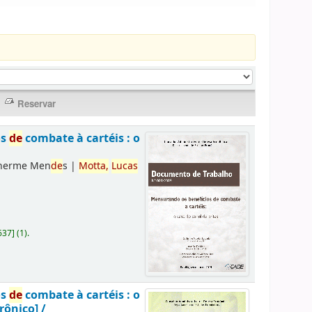
os
de
combate à cartéis : o
lherme Men
de
s
|
Motta,
Lucas
637
]
(1).
os
de
combate à cartéis : o
rônico] /