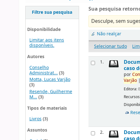
Sua pesquisa retorno
Filtre sua pesquisa
Desculpe, sem suges
Disponibilidade
Não realçar
Limitar aos itens
disponíveis.
Selecionar tudo
Lim
Autores
Docu
1.
Conselho
caso d
Administrat...
(3)
por
Con
Motta, Lucas Varjão
Varjão
(3)
Editora:
B
Resende, Guilherme
M...
(3)
Recursos
Disponibi
Tipos de materiais
Rese
Livros
(3)
Assuntos
Docu
2.
caso d