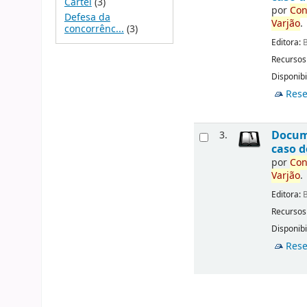
Cartel
(3)
por
Con
Defesa da
Varjão
.
concorrênc...
(3)
Editora:
B
Recursos
Disponibi
Rese
Docu
3.
caso d
por
Con
Varjão
.
Editora:
B
Recursos
Disponibi
Rese