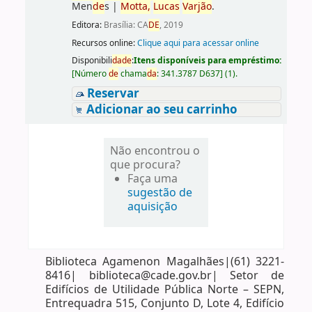
Men
de
s
|
Motta,
Lucas
Varjão
.
Editora:
Brasília: CA
DE
, 2019
Recursos online:
Clique aqui para acessar online
Disponibili
da
de
:
Itens disponíveis para empréstimo:
[
Número
de
chama
da
:
341.3787 D637
]
(1).
Reservar
Adicionar ao seu carrinho
Não encontrou o
que procura?
Faça uma
sugestão de
aquisição
Biblioteca Agamenon Magalhães|(61) 3221-
8416| biblioteca@cade.gov.br| Setor de
Edifícios de Utilidade Pública Norte – SEPN,
Entrequadra 515, Conjunto D, Lote 4, Edifício