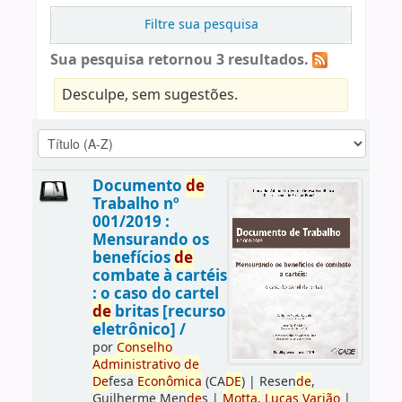
Filtre sua pesquisa
Sua pesquisa retornou 3 resultados.
Desculpe, sem sugestões.
Documento
de
Trabalho nº
001/2019 :
Mensurando os
benefícios
de
combate à cartéis
: o caso do cartel
de
britas [recurso
eletrônico] /
por
Conselho
Administrativo
de
De
fesa
Econômica
(CA
DE
)
|
Resen
de
,
Guilherme Men
de
s
|
Motta,
Lucas
Varjão
|