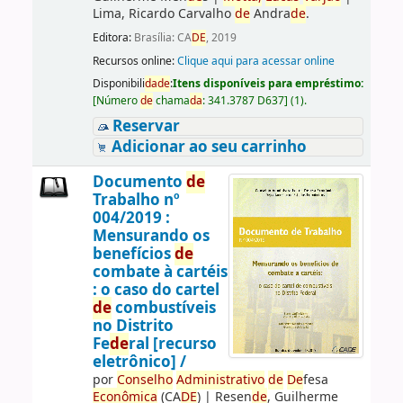
Lima, Ricardo Carvalho
de
Andra
de
.
Editora:
Brasília: CA
DE
, 2019
Recursos online:
Clique aqui para acessar online
Disponibili
da
de
:
Itens disponíveis para empréstimo:
[
Número
de
chama
da
:
341.3787 D637
]
(1).
Reservar
Adicionar ao seu carrinho
Documento
de
Trabalho nº
004/2019 :
Mensurando os
benefícios
de
combate à cartéis
: o caso do cartel
de
combustíveis
no Distrito
Fe
de
ral [recurso
eletrônico] /
por
Conselho
Administrativo
de
De
fesa
Econômica
(CA
DE
)
|
Resen
de
, Guilherme