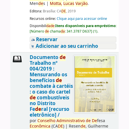
Men
de
s
|
Motta,
Lucas
Varjão
.
Editora:
Brasília: CA
DE
, 2019
Recursos online:
Clique aqui para acessar online
Disponibili
da
de
:
Itens disponíveis para empréstimo:
[
Número
de
chama
da
:
341.3787 D637
]
(1).
Reservar
Adicionar ao seu carrinho
Documento
de
Trabalho nº
004/2019 :
Mensurando os
benefícios
de
combate à cartéis
: o caso do cartel
de
combustíveis
no Distrito
Fe
de
ral [recurso
eletrônico] /
por
Conselho
Administrativo
de
De
fesa
Econômica
(CA
DE
)
|
Resen
de
, Guilherme