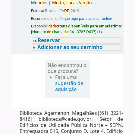
Men
de
s
|
Motta,
Lucas
Varjão
.
Editora:
Brasília: CA
DE
, 2019
Recursos online:
Clique aqui para acessar online
Disponibili
da
de
:
Itens disponíveis para empréstimo:
[
Número
de
chama
da
:
341.3787 D637
]
(1).
Reservar
Adicionar ao seu carrinho
Não encontrou o
que procura?
Faça uma
sugestão de
aquisição
Biblioteca Agamenon Magalhães|(61) 3221-
8416| biblioteca@cade.gov.br| Setor de
Edifícios de Utilidade Pública Norte – SEPN,
Entrequadra 515, Conjunto D, Lote 4, Edifício