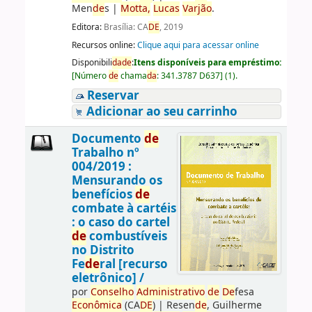
Men
de
s
|
Motta,
Lucas
Varjão
.
Editora:
Brasília: CA
DE
, 2019
Recursos online:
Clique aqui para acessar online
Disponibili
da
de
:
Itens disponíveis para empréstimo:
[
Número
de
chama
da
:
341.3787 D637
]
(1).
Reservar
Adicionar ao seu carrinho
Documento
de
Trabalho nº
004/2019 :
Mensurando os
benefícios
de
combate à cartéis
: o caso do cartel
de
combustíveis
no Distrito
Fe
de
ral [recurso
eletrônico] /
por
Conselho
Administrativo
de
De
fesa
Econômica
(CA
DE
)
|
Resen
de
, Guilherme