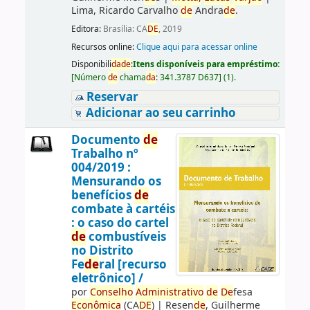
Lima, Ricardo Carvalho
de
Andra
de
.
Editora:
Brasília: CA
DE
, 2019
Recursos online:
Clique aqui para acessar online
Disponibili
da
de
:
Itens disponíveis para empréstimo:
[
Número
de
chama
da
:
341.3787 D637
]
(1).
Reservar
Adicionar ao seu carrinho
Documento
de
Trabalho nº
004/2019 :
Mensurando os
benefícios
de
combate à cartéis
: o caso do cartel
de
combustíveis
no Distrito
Fe
de
ral [recurso
eletrônico] /
por
Conselho
Administrativo
de
De
fesa
Econômica
(CA
DE
)
|
Resen
de
, Guilherme