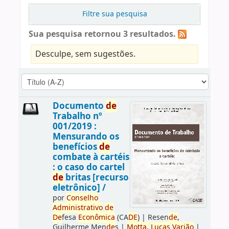
Filtre sua pesquisa
Sua pesquisa retornou 3 resultados.
Desculpe, sem sugestões.
Documento
de
Trabalho nº
001/2019 :
Mensurando os
benefícios
de
combate à cartéis
: o caso do cartel
de
britas [recurso
eletrônico] /
por
Conselho
Administrativo
de
De
fesa
Econômica
(CA
DE
)
|
Resen
de
,
Guilherme Men
de
s
|
Motta,
Lucas
Varjão
|