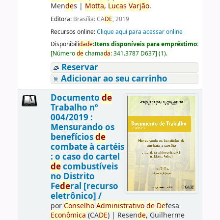
Men
de
s
|
Motta,
Lucas
Varjão
.
Editora:
Brasília: CA
DE
, 2019
Recursos online:
Clique aqui para acessar online
Disponibili
da
de
:
Itens disponíveis para empréstimo:
[
Número
de
chama
da
:
341.3787 D637
]
(1).
Reservar
Adicionar ao seu carrinho
Documento
de
Trabalho nº
004/2019 :
Mensurando os
benefícios
de
combate à cartéis
: o caso do cartel
de
combustíveis
no Distrito
Fe
de
ral [recurso
eletrônico] /
por
Conselho
Administrativo
de
De
fesa
Econômica
(CA
DE
)
|
Resen
de
, Guilherme