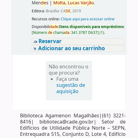
Men
de
s
|
Motta,
Lucas
Varjão
.
Editora:
Brasília: CA
DE
, 2019
Recursos online:
Clique aqui para acessar online
Disponibili
da
de
:
Itens disponíveis para empréstimo:
[
Número
de
chama
da
:
341.3787 D637
]
(1).
Reservar
Adicionar ao seu carrinho
Não encontrou o
que procura?
Faça uma
sugestão de
aquisição
Biblioteca Agamenon Magalhães|(61) 3221-
8416| biblioteca@cade.gov.br| Setor de
Edifícios de Utilidade Pública Norte – SEPN,
Entrequadra 515, Conjunto D, Lote 4, Edifício