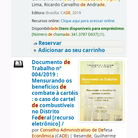
Lima, Ricardo Carvalho
de
Andra
de
.
Editora:
Brasília: CA
DE
, 2019
Recursos online:
Clique aqui para acessar online
Disponibili
da
de
:
Itens disponíveis para empréstimo:
[
Número
de
chama
da
:
341.3787 D637
]
(1).
Reservar
Adicionar ao seu carrinho
Documento
de
Trabalho nº
004/2019 :
Mensurando os
benefícios
de
combate à cartéis
: o caso do cartel
de
combustíveis
no Distrito
Fe
de
ral [recurso
eletrônico] /
por
Conselho
Administrativo
de
De
fesa
Econômica
(CA
DE
)
|
Resen
de
, Guilherme