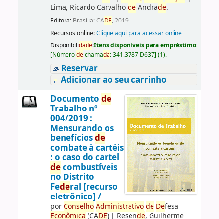
Lima, Ricardo Carvalho
de
Andra
de
.
Editora:
Brasília: CA
DE
, 2019
Recursos online:
Clique aqui para acessar online
Disponibili
da
de
:
Itens disponíveis para empréstimo:
[
Número
de
chama
da
:
341.3787 D637
]
(1).
Reservar
Adicionar ao seu carrinho
Documento
de
Trabalho nº
004/2019 :
Mensurando os
benefícios
de
combate à cartéis
: o caso do cartel
de
combustíveis
no Distrito
Fe
de
ral [recurso
eletrônico] /
por
Conselho
Administrativo
de
De
fesa
Econômica
(CA
DE
)
|
Resen
de
, Guilherme