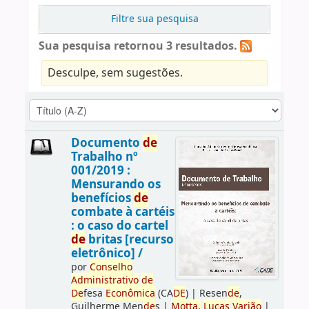
Filtre sua pesquisa
Sua pesquisa retornou 3 resultados.
Desculpe, sem sugestões.
Documento
de
Trabalho nº
001/2019 :
Mensurando os
benefícios
de
combate à cartéis
: o caso do cartel
de
britas [recurso
eletrônico] /
por
Conselho
Administrativo
de
De
fesa
Econômica
(CA
DE
)
|
Resen
de
,
Guilherme Men
de
s
|
Motta,
Lucas
Varjão
|