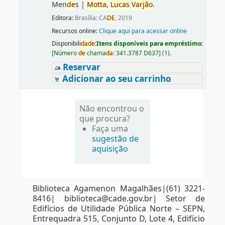
Men
de
s
|
Motta,
Lucas
Varjão
.
Editora:
Brasília: CA
DE
, 2019
Recursos online:
Clique aqui para acessar online
Disponibili
da
de
:
Itens disponíveis para empréstimo:
[
Número
de
chama
da
:
341.3787 D637
]
(1).
Reservar
Adicionar ao seu carrinho
Não encontrou o
que procura?
Faça uma
sugestão de
aquisição
Biblioteca Agamenon Magalhães|(61) 3221-
8416| biblioteca@cade.gov.br| Setor de
Edifícios de Utilidade Pública Norte – SEPN,
Entrequadra 515, Conjunto D, Lote 4, Edifício