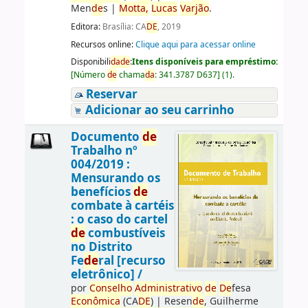
Men
de
s
|
Motta,
Lucas
Varjão
.
Editora:
Brasília: CA
DE
, 2019
Recursos online:
Clique aqui para acessar online
Disponibili
da
de
:
Itens disponíveis para empréstimo:
[
Número
de
chama
da
:
341.3787 D637
]
(1).
Reservar
Adicionar ao seu carrinho
Documento
de
Trabalho nº
004/2019 :
Mensurando os
benefícios
de
combate à cartéis
: o caso do cartel
de
combustíveis
no Distrito
Fe
de
ral [recurso
eletrônico] /
por
Conselho
Administrativo
de
De
fesa
Econômica
(CA
DE
)
|
Resen
de
, Guilherme