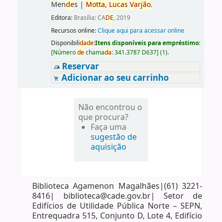
Men
de
s
|
Motta,
Lucas
Varjão
.
Editora:
Brasília: CA
DE
, 2019
Recursos online:
Clique aqui para acessar online
Disponibili
da
de
:
Itens disponíveis para empréstimo:
[
Número
de
chama
da
:
341.3787 D637
]
(1).
Reservar
Adicionar ao seu carrinho
Não encontrou o
que procura?
Faça uma
sugestão de
aquisição
Biblioteca Agamenon Magalhães|(61) 3221-
8416| biblioteca@cade.gov.br| Setor de
Edifícios de Utilidade Pública Norte – SEPN,
Entrequadra 515, Conjunto D, Lote 4, Edifício