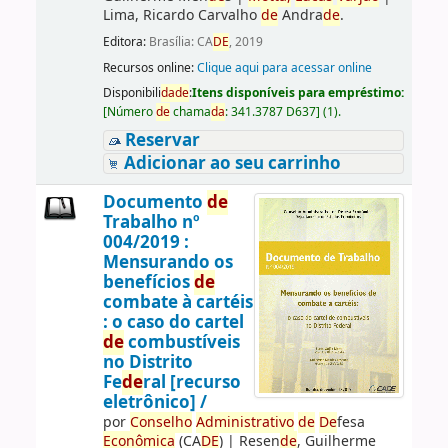
Lima, Ricardo Carvalho
de
Andra
de
.
Editora:
Brasília: CA
DE
, 2019
Recursos online:
Clique aqui para acessar online
Disponibili
da
de
:
Itens disponíveis para empréstimo:
[
Número
de
chama
da
:
341.3787 D637
]
(1).
Reservar
Adicionar ao seu carrinho
Documento
de
Trabalho nº
004/2019 :
Mensurando os
benefícios
de
combate à cartéis
: o caso do cartel
de
combustíveis
no Distrito
Fe
de
ral [recurso
eletrônico] /
por
Conselho
Administrativo
de
De
fesa
Econômica
(CA
DE
)
|
Resen
de
, Guilherme