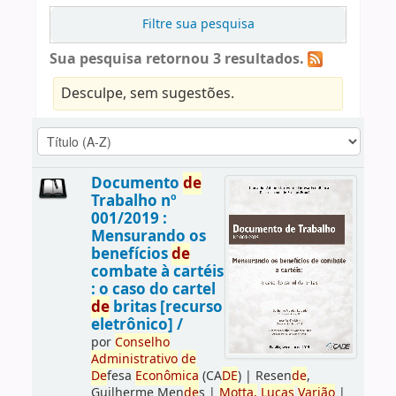
Filtre sua pesquisa
Sua pesquisa retornou 3 resultados.
Desculpe, sem sugestões.
Documento
de
Trabalho nº
001/2019 :
Mensurando os
benefícios
de
combate à cartéis
: o caso do cartel
de
britas [recurso
eletrônico] /
por
Conselho
Administrativo
de
De
fesa
Econômica
(CA
DE
)
|
Resen
de
,
Guilherme Men
de
s
|
Motta,
Lucas
Varjão
|