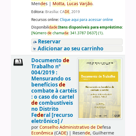
Men
de
s
|
Motta,
Lucas
Varjão
.
Editora:
Brasília: CA
DE
, 2019
Recursos online:
Clique aqui para acessar online
Disponibili
da
de
:
Itens disponíveis para empréstimo:
[
Número
de
chama
da
:
341.3787 D637
]
(1).
Reservar
Adicionar ao seu carrinho
Documento
de
Trabalho nº
004/2019 :
Mensurando os
benefícios
de
combate à cartéis
: o caso do cartel
de
combustíveis
no Distrito
Fe
de
ral [recurso
eletrônico] /
por
Conselho
Administrativo
de
De
fesa
Econômica
(CA
DE
)
|
Resen
de
, Guilherme