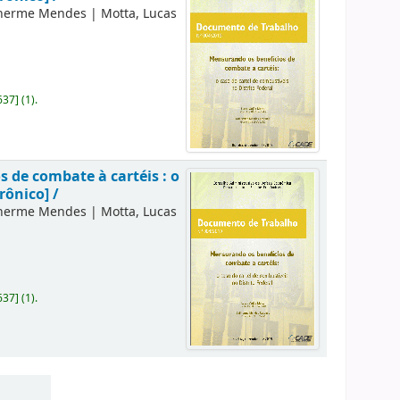
lherme Mendes
|
Motta, Lucas
637
]
(1).
 de combate à cartéis : o
rônico] /
lherme Mendes
|
Motta, Lucas
637
]
(1).