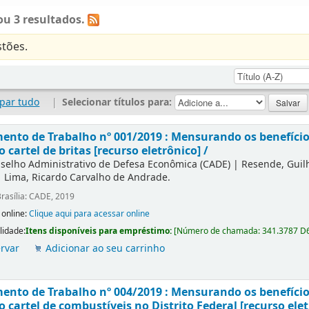
u 3 resultados.
tões.
par tudo
|
Selecionar títulos para:
nto de Trabalho nº 001/2019 : Mensurando os benefícios
o cartel de britas [recurso eletrônico] /
selho Administrativo de Defesa Econômica (CADE)
|
Resende, Gui
|
Lima, Ricardo Carvalho de Andrade.
rasília: CADE, 2019
 online:
Clique aqui para acessar online
lidade:
Itens disponíveis para empréstimo:
[
Número de chamada:
341.3787 D
rvar
Adicionar ao seu carrinho
nto de Trabalho nº 004/2019 : Mensurando os benefícios
o cartel de combustíveis no Distrito Federal [recurso elet