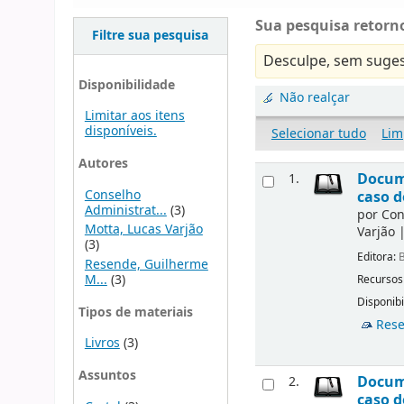
Sua pesquisa retorno
Filtre sua pesquisa
Desculpe, sem suges
Disponibilidade
Não realçar
Limitar aos itens
disponíveis.
Selecionar tudo
Lim
Autores
Docume
1.
Conselho
caso d
Administrat...
(3)
por
Con
Motta, Lucas Varjão
Varjão
(3)
Editora:
B
Resende, Guilherme
M...
(3)
Recursos
Disponibi
Tipos de materiais
Rese
Livros
(3)
Assuntos
Docume
2.
caso d