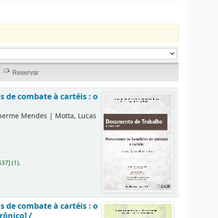
 de combate à cartéis : o
lherme Mendes
|
Motta, Lucas
637
]
(1).
 de combate à cartéis : o
rônico] /