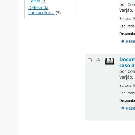
Cartel
(3)
por
Con
Defesa da
Varjão.
concorrênc...
(3)
Editora:
B
Recursos
Disponibi
Rese
Docume
3.
caso d
por
Con
Varjão.
Editora:
B
Recursos
Disponibi
Rese