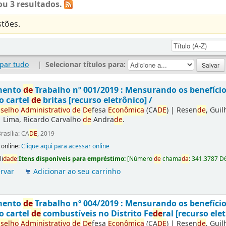
u 3 resultados.
tões.
par tudo
|
Selecionar títulos para:
mento
de
Trabalho nº 001/2019 : Mensurando os benefíci
o cartel
de
britas [recurso eletrônico] /
selho
Administrativo
de
De
fesa
Econômica
(CA
DE
)
|
Resen
de
, Gui
|
Lima, Ricardo Carvalho
de
Andra
de
.
rasília: CA
DE
, 2019
 online:
Clique aqui para acessar online
li
da
de
:
Itens disponíveis para empréstimo:
[
Número
de
chama
da
:
341.3787 D
rvar
Adicionar ao seu carrinho
mento
de
Trabalho nº 004/2019 : Mensurando os benefíci
o cartel
de
combustíveis no Distrito Fe
de
ral [recurso elet
selho
Administrativo
de
De
fesa
Econômica
(CA
DE
)
|
Resen
de
, Gui