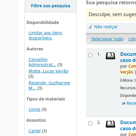
Sua pesquisa retorno
Filtre sua pesquisa
Desculpe, sem suges
Disponibilidade
Não realçar
Limitar aos itens
disponíveis.
Selecionar tudo
Lim
Autores
Docu
1.
Conselho
caso d
Administrat...
(3)
por
Con
Motta, Lucas Varjão
Varjão
(3)
Editora:
B
Resende, Guilherme
M...
(3)
Recursos
Disponibi
Tipos de materiais
Rese
Livros
(3)
Assuntos
Docu
2.
caso d
Cartel
(3)
por
Con