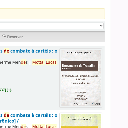
os
de
combate à cartéis : o
lherme Men
de
s
|
Motta,
Lucas
637
]
(1).
os
de
combate à cartéis : o
rônico] /
lherme Men
de
s
|
Motta,
Lucas