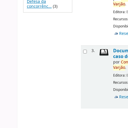
Defesa da
Varjão
.
concorrênc...
(3)
Editora:
B
Recursos
Disponibi
Rese
Docu
3.
caso d
por
Con
Varjão
.
Editora:
B
Recursos
Disponibi
Rese