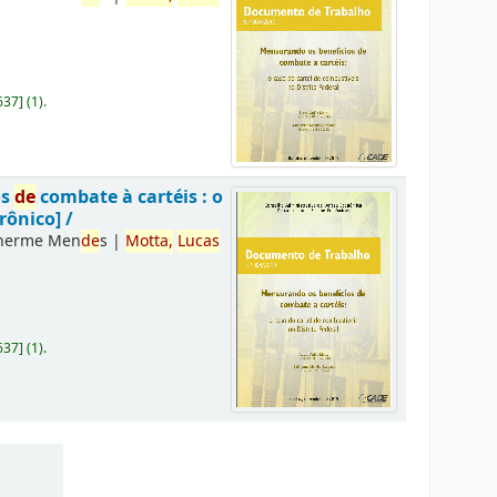
637
]
(1).
os
de
combate à cartéis : o
rônico] /
lherme Men
de
s
|
Motta,
Lucas
637
]
(1).