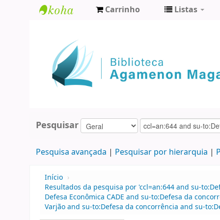
Carrinho
Listas
Biblioteca
Agamenon
Magalhães
Pesquisar
Pesquisa avançada
Pesquisar por hierarquia
P
Início
›
Resultados da pesquisa por 'ccl=an:644 and su-to:D
Defesa Econômica CADE and su-to:Defesa da concorr
Varjão and su-to:Defesa da concorrência and su-to:D