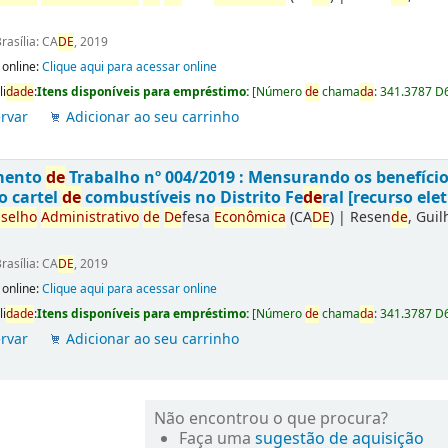
rasília: CA
DE
, 2019
 online:
Clique aqui para acessar online
li
da
de
:
Itens disponíveis para empréstimo:
[
Número
de
chama
da
:
341.3787 D
rvar
Adicionar ao seu carrinho
mento
de
Trabalho nº 004/2019 : Mensurando os benefíci
o cartel
de
combustíveis no Distrito Fe
de
ral [recurso elet
selho
Administrativo
de
De
fesa
Econômica
(CA
DE
)
|
Resen
de
, Gui
rasília: CA
DE
, 2019
 online:
Clique aqui para acessar online
li
da
de
:
Itens disponíveis para empréstimo:
[
Número
de
chama
da
:
341.3787 D
rvar
Adicionar ao seu carrinho
Não encontrou o que procura?
Faça uma
sugestão de aquisição