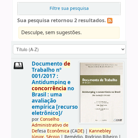
Filtre sua pesquisa
Sua pesquisa retornou 2 resultados.
Desculpe, sem sugestões.
Documento
de
Trabalho nº
001/2017 :
Antidumping e
concorrência
no
Brasil : uma
avaliação
empírica [recurso
eletrônico]/
por
Conselho
Administrativo
de
De
fesa
Econômica
(CA
DE
)
|
Kannebley
Júnior,
Sérgio
|
Remédio, Rodrigo Ribeiro
|