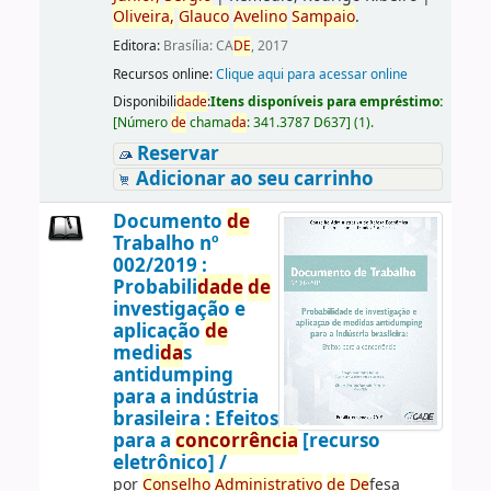
Oliveira,
Glauco
Avelino
Sampaio
.
Editora:
Brasília: CA
DE
, 2017
Recursos online:
Clique aqui para acessar online
Disponibili
da
de
:
Itens disponíveis para empréstimo:
[
Número
de
chama
da
:
341.3787 D637
]
(1).
Reservar
Adicionar ao seu carrinho
Documento
de
Trabalho nº
002/2019 :
Probabili
da
de
de
investigação e
aplicação
de
medi
da
s
antidumping
para a indústria
brasileira : Efeitos
para a
concorrência
[recurso
eletrônico] /
por
Conselho
Administrativo
de
De
fesa