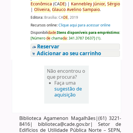
Econômica
(CA
DE
)
|
Kannebley
Júnior,
Sérgio
|
Oliveira,
Glauco
Avelino
Sampaio
.
Editora:
Brasília: CA
DE
, 2019
Recursos online:
Clique aqui para acessar online
Disponibili
da
de
:
Itens disponíveis para empréstimo:
[
Número
de
chama
da
:
341.3787 D637
]
(1).
Reservar
Adicionar ao seu carrinho
Não encontrou o
que procura?
Faça uma
sugestão de
aquisição
Biblioteca Agamenon Magalhães|(61) 3221-
8416| biblioteca@cade.gov.br| Setor de
Edifícios de Utilidade Pública Norte – SEPN,