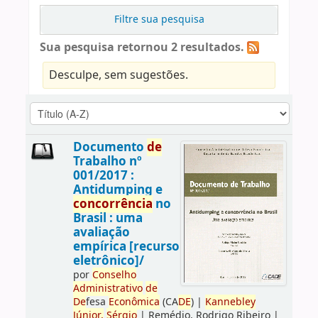
Filtre sua pesquisa
Sua pesquisa retornou 2 resultados.
Desculpe, sem sugestões.
Documento
de
Trabalho nº
001/2017 :
Antidumping e
concorrência
no
Brasil : uma
avaliação
empírica [recurso
eletrônico]/
por
Conselho
Administrativo
de
De
fesa
Econômica
(CA
DE
)
|
Kannebley
Júnior,
Sérgio
|
Remédio, Rodrigo Ribeiro
|