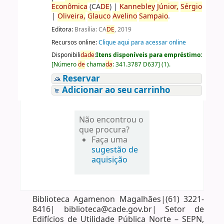
Econômica
(CA
DE
)
|
Kannebley
Júnior,
Sérgio
|
Oliveira,
Glauco
Avelino
Sampaio
.
Editora:
Brasília: CA
DE
, 2019
Recursos online:
Clique aqui para acessar online
Disponibili
da
de
:
Itens disponíveis para empréstimo:
[
Número
de
chama
da
:
341.3787 D637
]
(1).
Reservar
Adicionar ao seu carrinho
Não encontrou o
que procura?
Faça uma
sugestão de
aquisição
Biblioteca Agamenon Magalhães|(61) 3221-
8416| biblioteca@cade.gov.br| Setor de
Edifícios de Utilidade Pública Norte – SEPN,