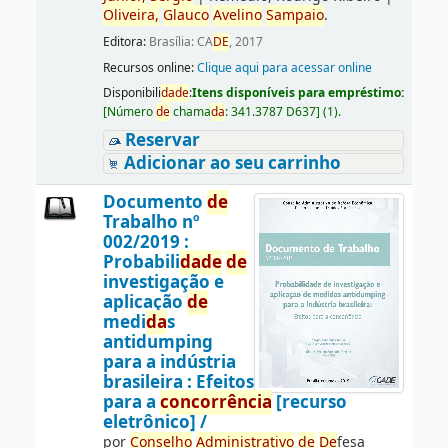
Oliveira,
Glauco
Avelino
Sampaio
.
Editora:
Brasília: CA
DE
, 2017
Recursos online:
Clique aqui para acessar online
Disponibili
da
de
:
Itens disponíveis para empréstimo:
[
Número
de
chama
da
:
341.3787 D637
]
(1).
Reservar
Adicionar ao seu carrinho
Documento
de
Trabalho nº
002/2019 :
Probabili
da
de
de
investigação e
aplicação
de
medi
da
s
antidumping
para a indústria
brasileira : Efeitos
para a
concorrência
[recurso
eletrônico] /
por
Conselho
Administrativo
de
De
fesa