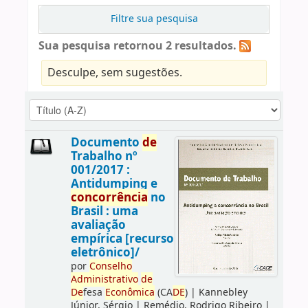
Filtre sua pesquisa
Sua pesquisa retornou 2 resultados.
Desculpe, sem sugestões.
Documento
de
Trabalho nº
001/2017 :
Antidumping e
concorrência
no
Brasil : uma
avaliação
empírica [recurso
eletrônico]/
por
Conselho
Administrativo
de
De
fesa
Econômica
(CA
DE
)
|
Kannebley
Júnior, Sérgio
|
Remédio, Rodrigo Ribeiro
|