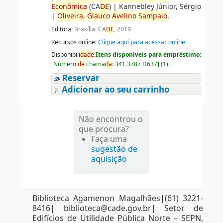
Econômica
(CA
DE
)
|
Kannebley Júnior, Sérgio
|
Oliveira,
Glauco
Avelino
Sampaio
.
Editora:
Brasília: CA
DE
, 2019
Recursos online:
Clique aqui para acessar online
Disponibili
da
de
:
Itens disponíveis para empréstimo:
[
Número
de
chama
da
:
341.3787 D637
]
(1).
Reservar
Adicionar ao seu carrinho
Não encontrou o
que procura?
Faça uma
sugestão de
aquisição
Biblioteca Agamenon Magalhães|(61) 3221-
8416| biblioteca@cade.gov.br| Setor de
Edifícios de Utilidade Pública Norte – SEPN,