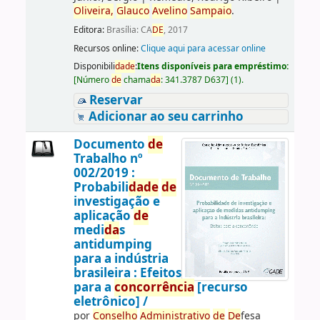
Oliveira,
Glauco
Avelino
Sampaio
.
Editora:
Brasília: CA
DE
, 2017
Recursos online:
Clique aqui para acessar online
Disponibili
da
de
:
Itens disponíveis para empréstimo:
[
Número
de
chama
da
:
341.3787 D637
]
(1).
Reservar
Adicionar ao seu carrinho
Documento
de
Trabalho nº
002/2019 :
Probabili
da
de
de
investigação e
aplicação
de
medi
da
s
antidumping
para a indústria
brasileira : Efeitos
para a
concorrência
[recurso
eletrônico] /
por
Conselho
Administrativo
de
De
fesa