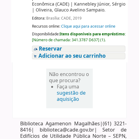
Econômica (CADE)
|
Kannebley Júnior, Sérgio
|
Oliveira, Glauco Avelino Sampaio.
Editora:
Brasília: CADE, 2019
Recursos online:
Clique aqui para acessar online
Disponibilidade:
Itens disponíveis para empréstimo:
[
Número de chamada:
341.3787 D637
]
(1).
Reservar
Adicionar ao seu carrinho
Não encontrou o
que procura?
Faça uma
sugestão de
aquisição
Biblioteca Agamenon Magalhães|(61) 3221-
8416| biblioteca@cade.gov.br| Setor de
Edifícios de Utilidade Pública Norte – SEPN,