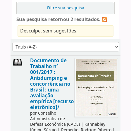
Filtre sua pesquisa
Sua pesquisa retornou 2 resultados.
Desculpe, sem sugestões.
Documento de
Trabalho nº
001/2017 :
Antidumping e
concorrência no
Brasil : uma
avaliação
empírica [recurso
eletrônico]/
por
Conselho
Administrativo de
Defesa Econômica (CADE)
|
Kannebley
Júnior, Sérgio
|
Remédio, Rodrigo Ribeiro
|