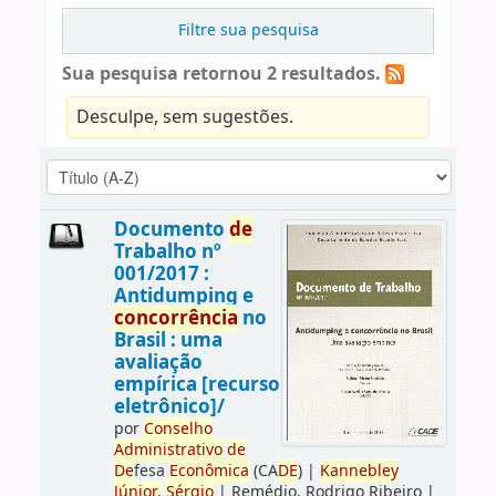
Filtre sua pesquisa
Sua pesquisa retornou 2 resultados.
Desculpe, sem sugestões.
Documento
de
Trabalho nº
001/2017 :
Antidumping e
concorrência
no
Brasil : uma
avaliação
empírica [recurso
eletrônico]/
por
Conselho
Administrativo
de
De
fesa
Econômica
(CA
DE
)
|
Kannebley
Júnior,
Sérgio
|
Remédio, Rodrigo Ribeiro
|