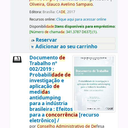
Oliveira,
Glauco
Avelino
Sampaio
.
Editora:
Brasília: CA
DE
, 2017
Recursos online:
Clique aqui para acessar online
Disponibili
da
de
:
Itens disponíveis para empréstimo:
[
Número
de
chama
da
:
341.3787 D637
]
(1).
Reservar
Adicionar ao seu carrinho
Documento
de
Trabalho nº
002/2019 :
Probabili
da
de
de
investigação e
aplicação
de
medi
da
s
antidumping
para a indústria
brasileira : Efeitos
para a
concorrência
[recurso
eletrônico] /
por
Conselho
Administrativo
de
De
fesa