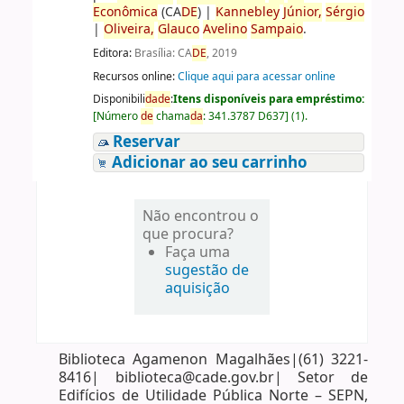
Econômica
(CA
DE
)
|
Kannebley
Júnior,
Sérgio
|
Oliveira,
Glauco
Avelino
Sampaio
.
Editora:
Brasília: CA
DE
, 2019
Recursos online:
Clique aqui para acessar online
Disponibili
da
de
:
Itens disponíveis para empréstimo:
[
Número
de
chama
da
:
341.3787 D637
]
(1).
Reservar
Adicionar ao seu carrinho
Não encontrou o
que procura?
Faça uma
sugestão de
aquisição
Biblioteca Agamenon Magalhães|(61) 3221-
8416| biblioteca@cade.gov.br| Setor de
Edifícios de Utilidade Pública Norte – SEPN,