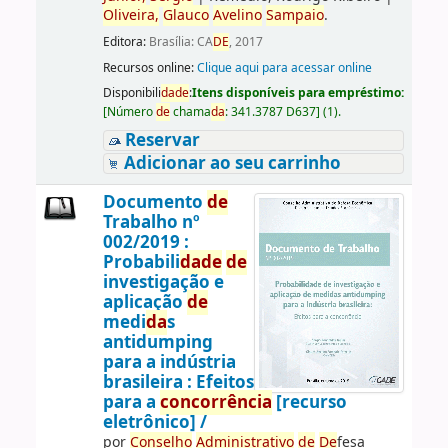
Oliveira,
Glauco
Avelino
Sampaio
.
Editora:
Brasília: CA
DE
, 2017
Recursos online:
Clique aqui para acessar online
Disponibili
da
de
:
Itens disponíveis para empréstimo:
[
Número
de
chama
da
:
341.3787 D637
]
(1).
Reservar
Adicionar ao seu carrinho
Documento
de
Trabalho nº
002/2019 :
Probabili
da
de
de
investigação e
aplicação
de
medi
da
s
antidumping
para a indústria
brasileira : Efeitos
para a
concorrência
[recurso
eletrônico] /
por
Conselho
Administrativo
de
De
fesa