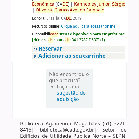
Econômica
(CA
DE
)
|
Kannebley
Júnior,
Sérgio
|
Oliveira,
Glauco
Avelino
Sampaio
.
Editora:
Brasília: CA
DE
, 2019
Recursos online:
Clique aqui para acessar online
Disponibili
da
de
:
Itens disponíveis para empréstimo:
[
Número
de
chama
da
:
341.3787 D637
]
(1).
Reservar
Adicionar ao seu carrinho
Não encontrou o
que procura?
Faça uma
sugestão de
aquisição
Biblioteca Agamenon Magalhães|(61) 3221-
8416| biblioteca@cade.gov.br| Setor de
Edifícios de Utilidade Pública Norte – SEPN,