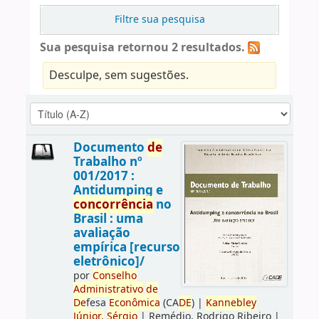
Filtre sua pesquisa
Sua pesquisa retornou 2 resultados.
Desculpe, sem sugestões.
Documento
de
Trabalho nº
001/2017 :
Antidumping e
concorrência
no
Brasil : uma
avaliação
empírica [recurso
eletrônico]/
por
Conselho
Administrativo
de
De
fesa
Econômica
(CA
DE
)
|
Kannebley
Júnior,
Sérgio
|
Remédio, Rodrigo Ribeiro
|