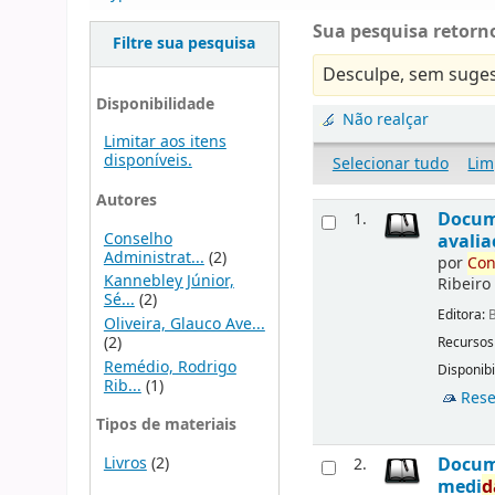
Sua pesquisa retorno
Filtre sua pesquisa
Desculpe, sem suges
Disponibilidade
Não realçar
Limitar aos itens
disponíveis.
Selecionar tudo
Lim
Autores
Docu
1.
Conselho
avalia
Administrat...
(2)
por
Con
Kannebley Júnior,
Ribeiro
Sé...
(2)
Editora:
B
Oliveira, Glauco Ave...
(2)
Recursos
Remédio, Rodrigo
Disponibi
Rib...
(1)
Rese
Tipos de materiais
Livros
(2)
Docu
2.
medi
d