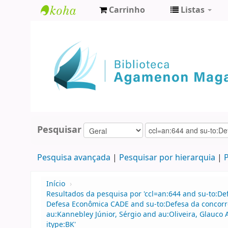
Carrinho
Listas
Biblioteca
Agamenon
Magalhães
Pesquisar
Pesquisa avançada
Pesquisar por hierarquia
P
Início
›
Resultados da pesquisa por 'ccl=an:644 and su-to:D
Defesa Econômica CADE and su-to:Defesa da concorr
au:Kannebley Júnior, Sérgio and au:Oliveira, Glauc
itype:BK'