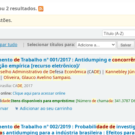
u 2 resultados.
tões.
par tudo
|
Selecionar títulos para:
mento
de
Trabalho nº 001/2017 : Antidumping e
concorrê
ção empírica [recurso eletrônico]/
selho
Administrativo
de
De
fesa
Econômica
(CA
DE
)
|
Kannebley
Jún
|
Oliveira,
Glauco
Avelino
Sampaio
.
rasília: CA
DE
, 2017
 online:
Clique aqui para acessar online
li
da
de
:
Itens disponíveis para empréstimo:
[
Número
de
chama
da
:
341.3787 D
rvar
Adicionar ao seu carrinho
mento
de
Trabalho nº 002/2019 : Probabili
da
de
de
investi
a
s antidumping para a indústria brasileira : Efeitos par