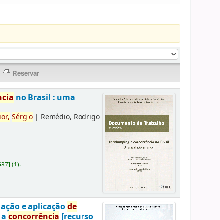
ncia
no Brasil : uma
ior,
Sérgio
|
Remédio, Rodrigo
637
]
(1).
gação e aplicação
de
a a
concorrência
[recurso