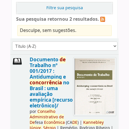
Filtre sua pesquisa
Sua pesquisa retornou 2 resultados.
Desculpe, sem sugestões.
Documento
de
Trabalho nº
001/2017 :
Antidumping e
concorrência
no
Brasil : uma
avaliação
empírica [recurso
eletrônico]/
por
Conselho
Administrativo
de
De
fesa
Econômica
(CA
DE
)
|
Kannebley
Júnior,
Sérgio
|
Remédio, Rodrigo Ribeiro
|