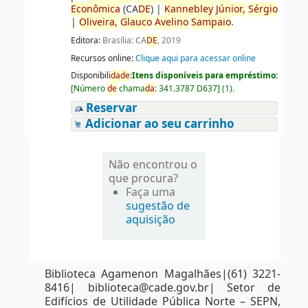
Econômica
(CA
DE
)
|
Kannebley
Júnior,
Sérgio
|
Oliveira,
Glauco
Avelino
Sampaio
.
Editora:
Brasília: CA
DE
, 2019
Recursos online:
Clique aqui para acessar online
Disponibili
da
de
:
Itens disponíveis para empréstimo:
[
Número
de
chama
da
:
341.3787 D637
]
(1).
Reservar
Adicionar ao seu carrinho
Não encontrou o
que procura?
Faça uma
sugestão de
aquisição
Biblioteca Agamenon Magalhães|(61) 3221-
8416| biblioteca@cade.gov.br| Setor de
Edifícios de Utilidade Pública Norte – SEPN,