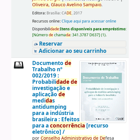
Oliveira,
Glauco
Avelino
Sampaio
.
Editora:
Brasília: CA
DE
, 2017
Recursos online:
Clique aqui para acessar online
Disponibili
da
de
:
Itens disponíveis para empréstimo:
[
Número
de
chama
da
:
341.3787 D637
]
(1).
Reservar
Adicionar ao seu carrinho
Documento
de
Trabalho nº
002/2019 :
Probabili
da
de
de
investigação e
aplicação
de
medi
da
s
antidumping
para a indústria
brasileira : Efeitos
para a
concorrência
[recurso
eletrônico] /
por
Conselho
Administrativo
de
De
fesa