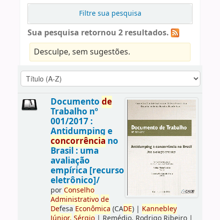
Filtre sua pesquisa
Sua pesquisa retornou 2 resultados.
Desculpe, sem sugestões.
Documento
de
Trabalho nº
001/2017 :
Antidumping e
concorrência
no
Brasil : uma
avaliação
empírica [recurso
eletrônico]/
por
Conselho
Administrativo
de
De
fesa
Econômica
(CA
DE
)
|
Kannebley
Júnior,
Sérgio
|
Remédio, Rodrigo Ribeiro
|