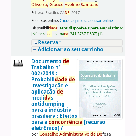
Oliveira,
Glauco
Avelino
Sampaio
.
Editora:
Brasília: CA
DE
, 2017
Recursos online:
Clique aqui para acessar online
Disponibili
da
de
:
Itens disponíveis para empréstimo:
[
Número
de
chama
da
:
341.3787 D637
]
(1).
Reservar
Adicionar ao seu carrinho
Documento
de
Trabalho nº
002/2019 :
Probabili
da
de
de
investigação e
aplicação
de
medi
da
s
antidumping
para a indústria
brasileira : Efeitos
para a
concorrência
[recurso
eletrônico] /
por
Conselho
Administrativo
de
De
fesa