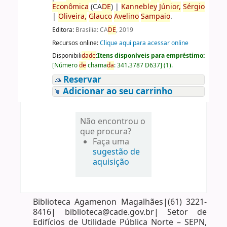
Econômica
(CA
DE
)
|
Kannebley
Júnior,
Sérgio
|
Oliveira,
Glauco
Avelino
Sampaio
.
Editora:
Brasília: CA
DE
, 2019
Recursos online:
Clique aqui para acessar online
Disponibili
da
de
:
Itens disponíveis para empréstimo:
[
Número
de
chama
da
:
341.3787 D637
]
(1).
Reservar
Adicionar ao seu carrinho
Não encontrou o
que procura?
Faça uma
sugestão de
aquisição
Biblioteca Agamenon Magalhães|(61) 3221-
8416| biblioteca@cade.gov.br| Setor de
Edifícios de Utilidade Pública Norte – SEPN,