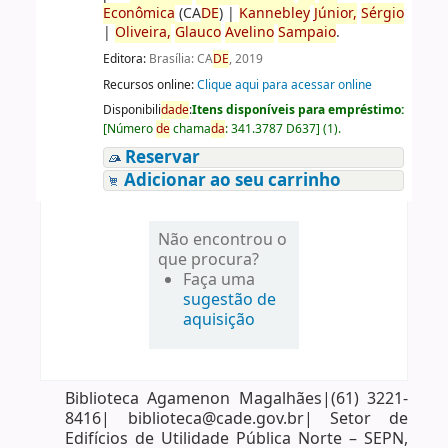
Econômica
(CA
DE
)
|
Kannebley
Júnior,
Sérgio
|
Oliveira,
Glauco
Avelino
Sampaio
.
Editora:
Brasília: CA
DE
, 2019
Recursos online:
Clique aqui para acessar online
Disponibili
da
de
:
Itens disponíveis para empréstimo:
[
Número
de
chama
da
:
341.3787 D637
]
(1).
Reservar
Adicionar ao seu carrinho
Não encontrou o
que procura?
Faça uma
sugestão de
aquisição
Biblioteca Agamenon Magalhães|(61) 3221-
8416| biblioteca@cade.gov.br| Setor de
Edifícios de Utilidade Pública Norte – SEPN,