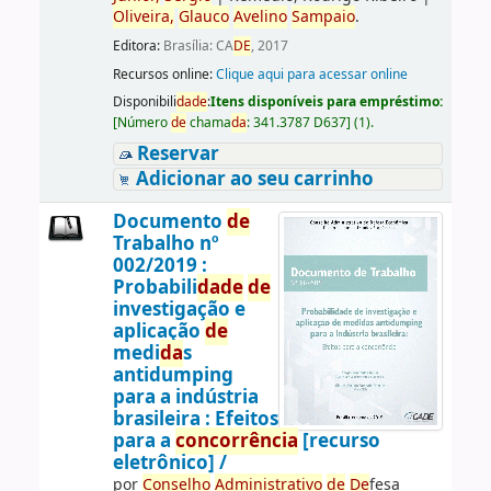
Oliveira,
Glauco
Avelino
Sampaio
.
Editora:
Brasília: CA
DE
, 2017
Recursos online:
Clique aqui para acessar online
Disponibili
da
de
:
Itens disponíveis para empréstimo:
[
Número
de
chama
da
:
341.3787 D637
]
(1).
Reservar
Adicionar ao seu carrinho
Documento
de
Trabalho nº
002/2019 :
Probabili
da
de
de
investigação e
aplicação
de
medi
da
s
antidumping
para a indústria
brasileira : Efeitos
para a
concorrência
[recurso
eletrônico] /
por
Conselho
Administrativo
de
De
fesa