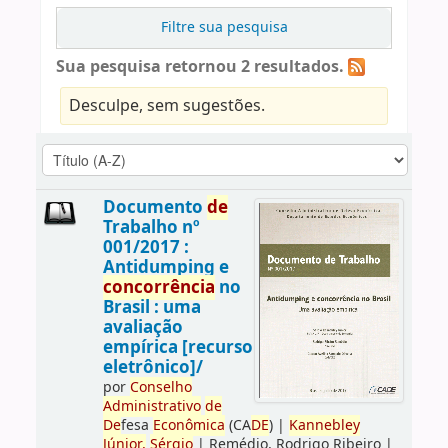
Filtre sua pesquisa
Sua pesquisa retornou 2 resultados.
Desculpe, sem sugestões.
Documento
de
Trabalho nº
001/2017 :
Antidumping e
concorrência
no
Brasil : uma
avaliação
empírica [recurso
eletrônico]/
por
Conselho
Administrativo
de
De
fesa
Econômica
(CA
DE
)
|
Kannebley
Júnior,
Sérgio
|
Remédio, Rodrigo Ribeiro
|