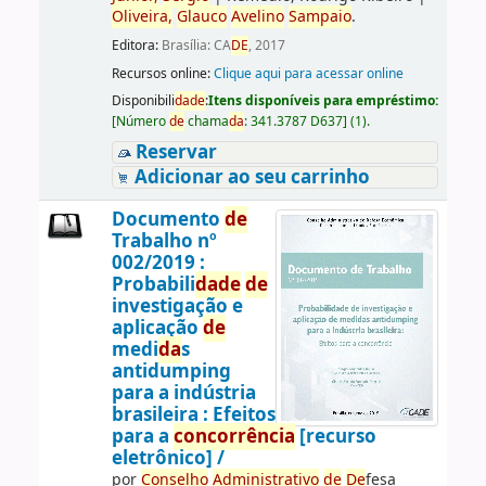
Oliveira,
Glauco
Avelino
Sampaio
.
Editora:
Brasília: CA
DE
, 2017
Recursos online:
Clique aqui para acessar online
Disponibili
da
de
:
Itens disponíveis para empréstimo:
[
Número
de
chama
da
:
341.3787 D637
]
(1).
Reservar
Adicionar ao seu carrinho
Documento
de
Trabalho nº
002/2019 :
Probabili
da
de
de
investigação e
aplicação
de
medi
da
s
antidumping
para a indústria
brasileira : Efeitos
para a
concorrência
[recurso
eletrônico] /
por
Conselho
Administrativo
de
De
fesa