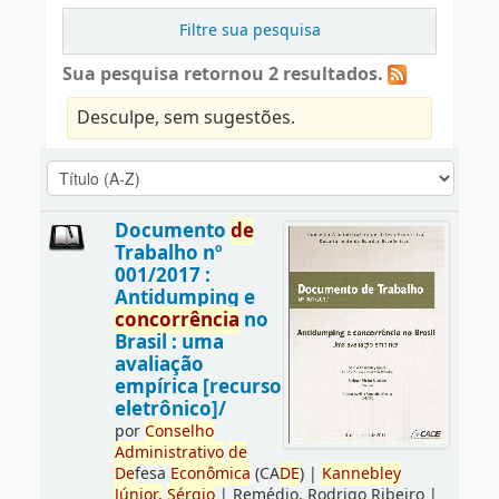
Filtre sua pesquisa
Sua pesquisa retornou 2 resultados.
Desculpe, sem sugestões.
Documento
de
Trabalho nº
001/2017 :
Antidumping e
concorrência
no
Brasil : uma
avaliação
empírica [recurso
eletrônico]/
por
Conselho
Administrativo
de
De
fesa
Econômica
(CA
DE
)
|
Kannebley
Júnior,
Sérgio
|
Remédio, Rodrigo Ribeiro
|