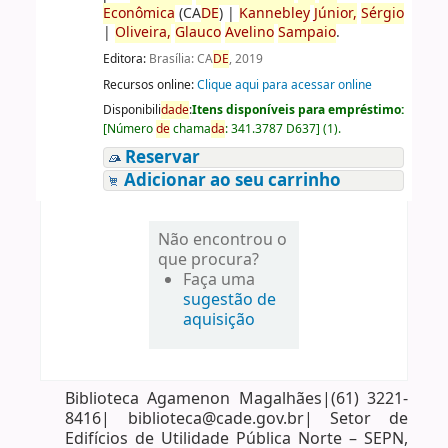
Econômica
(CA
DE
)
|
Kannebley
Júnior,
Sérgio
|
Oliveira,
Glauco
Avelino
Sampaio
.
Editora:
Brasília: CA
DE
, 2019
Recursos online:
Clique aqui para acessar online
Disponibili
da
de
:
Itens disponíveis para empréstimo:
[
Número
de
chama
da
:
341.3787 D637
]
(1).
Reservar
Adicionar ao seu carrinho
Não encontrou o
que procura?
Faça uma
sugestão de
aquisição
Biblioteca Agamenon Magalhães|(61) 3221-
8416| biblioteca@cade.gov.br| Setor de
Edifícios de Utilidade Pública Norte – SEPN,