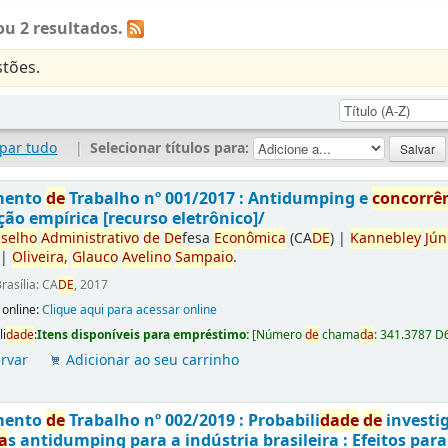
u 2 resultados.
tões.
par tudo
|
Selecionar títulos para:
mento
de
Trabalho nº 001/2017 : Antidumping e
concorrê
ção empírica [recurso eletrônico]/
selho
Administrativo
de
De
fesa
Econômica
(CA
DE
)
|
Kannebley
Jún
|
Oliveira,
Glauco
Avelino
Sampaio
.
rasília: CA
DE
, 2017
 online:
Clique aqui para acessar online
li
da
de
:
Itens disponíveis para empréstimo:
[
Número
de
chama
da
:
341.3787 D
rvar
Adicionar ao seu carrinho
mento
de
Trabalho nº 002/2019 : Probabili
da
de
de
investi
a
s antidumping para a indústria brasileira : Efeitos par