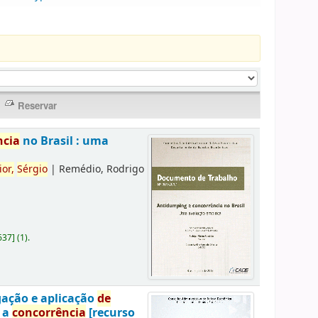
ncia
no Brasil : uma
ior,
Sérgio
|
Remédio, Rodrigo
637
]
(1).
gação e aplicação
de
a a
concorrência
[recurso