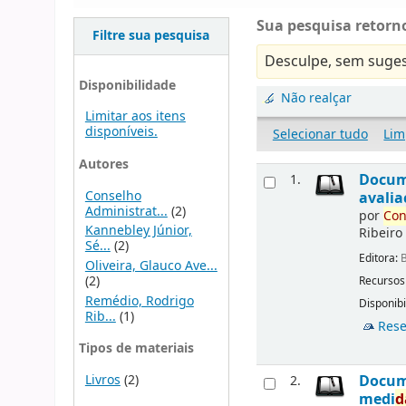
Sua pesquisa retorno
Filtre sua pesquisa
Desculpe, sem suges
Disponibilidade
Não realçar
Limitar aos itens
disponíveis.
Selecionar tudo
Lim
Autores
Docu
1.
Conselho
avalia
Administrat...
(2)
por
Con
Kannebley Júnior,
Ribeiro
Sé...
(2)
Editora:
B
Oliveira, Glauco Ave...
(2)
Recursos
Remédio, Rodrigo
Disponibi
Rib...
(1)
Rese
Tipos de materiais
Livros
(2)
Docu
2.
medi
d