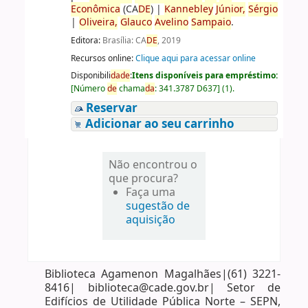
Econômica
(CA
DE
)
|
Kannebley
Júnior,
Sérgio
|
Oliveira,
Glauco
Avelino
Sampaio
.
Editora:
Brasília: CA
DE
, 2019
Recursos online:
Clique aqui para acessar online
Disponibili
da
de
:
Itens disponíveis para empréstimo:
[
Número
de
chama
da
:
341.3787 D637
]
(1).
Reservar
Adicionar ao seu carrinho
Não encontrou o
que procura?
Faça uma
sugestão de
aquisição
Biblioteca Agamenon Magalhães|(61) 3221-
8416| biblioteca@cade.gov.br| Setor de
Edifícios de Utilidade Pública Norte – SEPN,