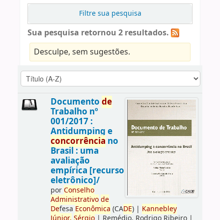
Filtre sua pesquisa
Sua pesquisa retornou 2 resultados.
Desculpe, sem sugestões.
Documento
de
Trabalho nº
001/2017 :
Antidumping e
concorrência
no
Brasil : uma
avaliação
empírica [recurso
eletrônico]/
por
Conselho
Administrativo
de
De
fesa
Econômica
(CA
DE
)
|
Kannebley
Júnior,
Sérgio
|
Remédio, Rodrigo Ribeiro
|