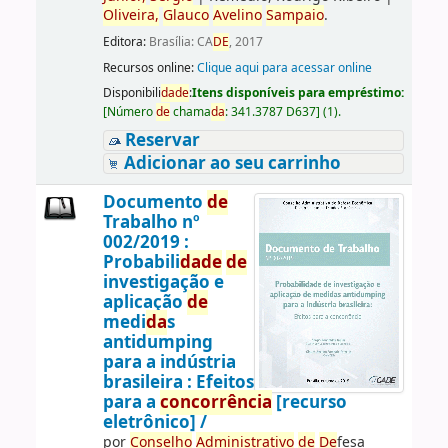
Oliveira,
Glauco
Avelino
Sampaio
.
Editora:
Brasília: CA
DE
, 2017
Recursos online:
Clique aqui para acessar online
Disponibili
da
de
:
Itens disponíveis para empréstimo:
[
Número
de
chama
da
:
341.3787 D637
]
(1).
Reservar
Adicionar ao seu carrinho
Documento
de
Trabalho nº
002/2019 :
Probabili
da
de
de
investigação e
aplicação
de
medi
da
s
antidumping
para a indústria
brasileira : Efeitos
para a
concorrência
[recurso
eletrônico] /
por
Conselho
Administrativo
de
De
fesa