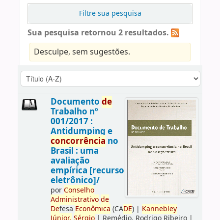
Filtre sua pesquisa
Sua pesquisa retornou 2 resultados.
Desculpe, sem sugestões.
Documento
de
Trabalho nº
001/2017 :
Antidumping e
concorrência
no
Brasil : uma
avaliação
empírica [recurso
eletrônico]/
por
Conselho
Administrativo
de
De
fesa
Econômica
(CA
DE
)
|
Kannebley
Júnior,
Sérgio
|
Remédio, Rodrigo Ribeiro
|