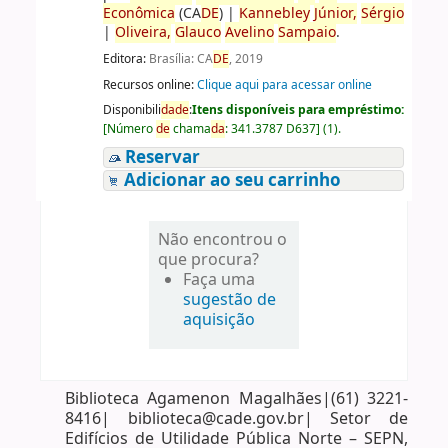
Econômica
(CA
DE
)
|
Kannebley
Júnior,
Sérgio
|
Oliveira,
Glauco
Avelino
Sampaio
.
Editora:
Brasília: CA
DE
, 2019
Recursos online:
Clique aqui para acessar online
Disponibili
da
de
:
Itens disponíveis para empréstimo:
[
Número
de
chama
da
:
341.3787 D637
]
(1).
Reservar
Adicionar ao seu carrinho
Não encontrou o
que procura?
Faça uma
sugestão de
aquisição
Biblioteca Agamenon Magalhães|(61) 3221-
8416| biblioteca@cade.gov.br| Setor de
Edifícios de Utilidade Pública Norte – SEPN,