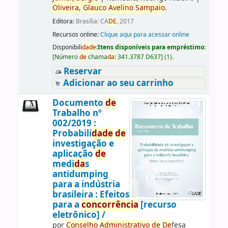
Oliveira,
Glauco
Avelino
Sampaio
.
Editora:
Brasília: CA
DE
, 2017
Recursos online:
Clique aqui para acessar online
Disponibili
da
de
:
Itens disponíveis para empréstimo:
[
Número
de
chama
da
:
341.3787 D637
]
(1).
Reservar
Adicionar ao seu carrinho
Documento
de
Trabalho nº
002/2019 :
Probabili
da
de
de
investigação e
aplicação
de
medi
da
s
antidumping
para a indústria
brasileira : Efeitos
para a
concorrência
[recurso
eletrônico] /
por
Conselho
Administrativo
de
De
fesa