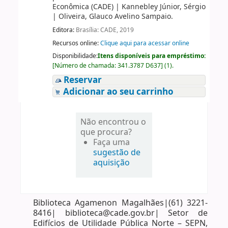
Econômica (CADE)
|
Kannebley Júnior, Sérgio
|
Oliveira, Glauco Avelino Sampaio.
Editora:
Brasília: CADE, 2019
Recursos online:
Clique aqui para acessar online
Disponibilidade:
Itens disponíveis para empréstimo:
[
Número de chamada:
341.3787 D637
]
(1).
Reservar
Adicionar ao seu carrinho
Não encontrou o
que procura?
Faça uma
sugestão de
aquisição
Biblioteca Agamenon Magalhães|(61) 3221-
8416| biblioteca@cade.gov.br| Setor de
Edifícios de Utilidade Pública Norte – SEPN,