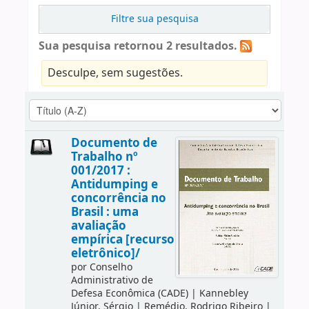
Filtre sua pesquisa
Sua pesquisa retornou 2 resultados.
Desculpe, sem sugestões.
Documento de
Trabalho nº
001/2017 :
Antidumping e
concorrência no
Brasil : uma
avaliação
empírica [recurso
eletrônico]/
por
Conselho
Administrativo de
Defesa Econômica (CADE)
|
Kannebley
Júnior, Sérgio
|
Remédio, Rodrigo Ribeiro
|