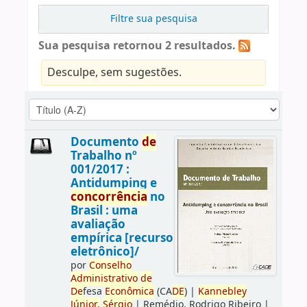
Filtre sua pesquisa
Sua pesquisa retornou 2 resultados.
Desculpe, sem sugestões.
Documento
de
Trabalho nº
001/2017 :
Antidumping e
concorrência
no
Brasil : uma
avaliação
empírica [recurso
eletrônico]/
por
Conselho
Administrativo
de
De
fesa
Econômica
(CA
DE
)
|
Kannebley
Júnior,
Sérgio
|
Remédio, Rodrigo Ribeiro
|